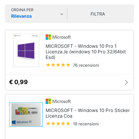
Smart
ORDINA PER
home
FILTRA
Rilevanza
Prezzo più basso
Prezzo più alto
Valutazioni
Videogiochi
Audio
MICROSOFT - Windows 10 Pro 1
e
Licenza /e (windows 10 Pro 32/64bit
musica
Esd)
76 recensioni
Clima
€ 0,99
Arredo
Brico
MICROSOFT - Windows 10 Pro Sticker
e
Licenza Coa
Giardinaggio
19 recensioni
Salute