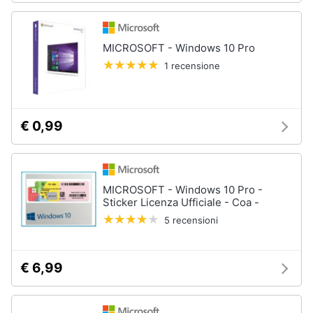
Animali
MICROSOFT - Windows 10 Pro
Motori
1 recensione
Libri,
cd
€ 0,99
e
dvd
Festività
MICROSOFT - Windows 10 Pro -
e
Sticker Licenza Ufficiale - Coa -
ricorrenze
5 recensioni
Promozioni
€ 6,99
Servizi