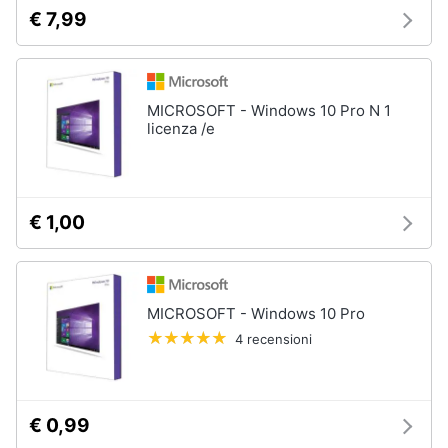
e
€ 7,99
igiene
Beauty
MICROSOFT - Windows 10 Pro N 1
licenza /e
Giocattoli
Prima
infanzia
€ 1,00
Fotografia
MICROSOFT - Windows 10 Pro
Casalinghi
4 recensioni
Abbigliamento
€ 0,99
Sport