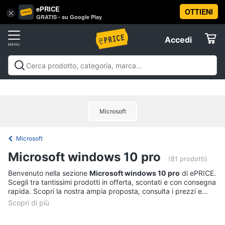
ePRICE
OTTIENI
Vai
×
Accedi
GRATIS - su Google Play
al
Registrati
menu
Accedi
Offerte
Offerte
Elettrodomestici
Microsoft
Informatica
Microsoft
Telefonia
Microsoft windows 10 pro
(81 prodotti)
Tv
Benvenuto nella sezione
Microsoft windows 10 pro
di ePRICE.
Scegli tra tantissimi prodotti in offerta, scontati e con consegna
e
rapida. Scopri la nostra ampia proposta, consulta i prezzi e
Home
acquista comodamente online.
Cinema