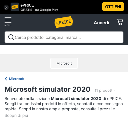
ePRICE
OTTIENI
Vai
×
Accedi
GRATIS - su Google Play
al
Registrati
menu
Accedi
Offerte
Offerte
Elettrodomestici
Microsoft
Informatica
Microsoft
Telefonia
Microsoft simulator 2020
(1 prodotti)
Tv
Benvenuto nella sezione
Microsoft simulator 2020
di ePRICE.
Scegli tra tantissimi prodotti in offerta, scontati e con consegna
e
rapida. Scopri la nostra ampia proposta, consulta i prezzi e
Home
acquista comodamente online.
Cinema