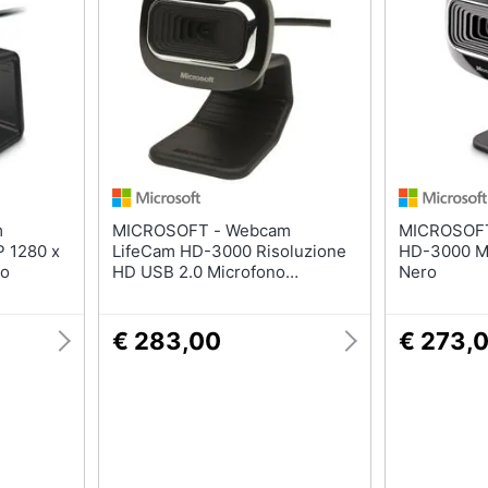
MICROSOFT - Webcam
MICROSOFT - Webcam L
 1280 x
LifeCam HD-3000 Risoluzione
HD-3000 Mi
ro
HD USB 2.0 Microfono
Nero
Incorporato
€ 283,00
€ 273,