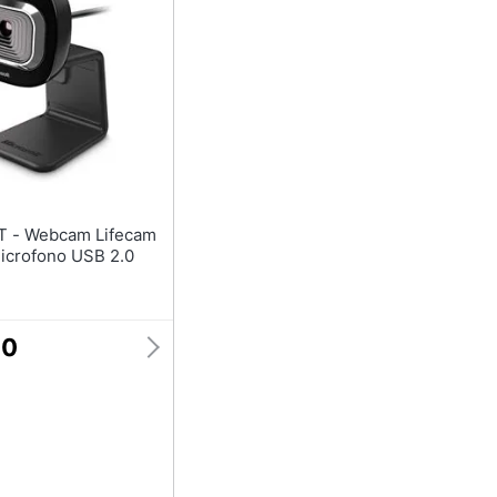
ifecam
crofono USB 2.0
00