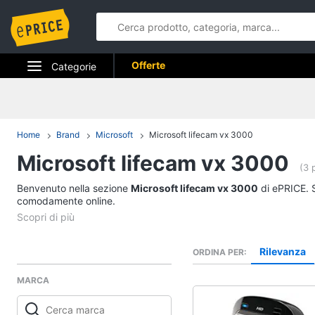
Offerte
Categorie
Elettrodomestici
Informatica
Home
Brand
Microsoft
Microsoft lifecam vx 3000
Microsoft lifecam vx 3000
Telefonia
(3 
Benvenuto nella sezione
Tv e Home Cinema
Microsoft lifecam vx 3000
di ePRICE. S
comodamente online.
Smart home
Videogiochi
Rilevanza
ORDINA PER
MARCA
Audio e musica