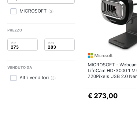
Clima
MICROSOFT
(
3
)
Arredo
Brico e Giardinaggio
PREZZO
Salute e igiene
Beauty
MICROSOFT - Webcam
VENDUTO DA
Giocattoli
LifeCam HD-3000 1 MP
720Pixels USB 2.0 Ne
Altri venditori
(
3
)
Prima infanzia
€ 273,00
Fotografia
Casalinghi
Abbigliamento