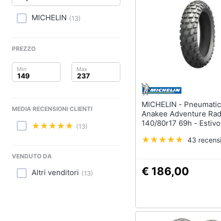
Clima
MICHELIN
(
13
)
Arredo
Brico e Giardinaggio
PREZZO
Salute e igiene
Beauty
MICHELIN - Pneumatico
MEDIA RECENSIONI CLIENTI
Giocattoli
Anakee Adventure Rad
140/80r17 69h - Estivo
(13)
Prima infanzia
43 recensi
Fotografia
VENDUTO DA
€ 186,00
Altri venditori
(
13
)
Casalinghi
Abbigliamento