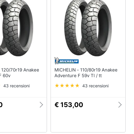
ee
MICHELIN - 110/80r19 Anakee
F 60v
Adventure F 59v Tl / tt
43 recensioni
43 recensioni
0
€ 153,00