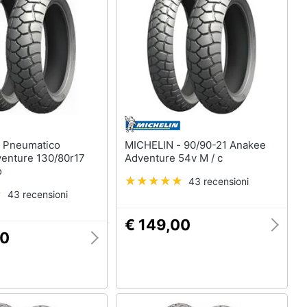
o
MICHELIN - 90/90-21 Anakee
enture 130/80r17
Adventure 54v M / c
o
43 recensioni
43 recensioni
€ 149,00
00