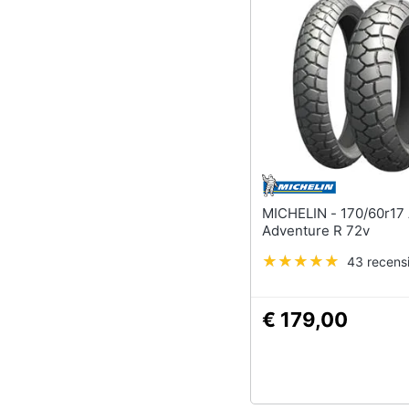
Sport
Animali
Motori
Libri, cd e dvd
Festività e ricorrenze
Promozioni
MICHELIN - 170/60r17 Anakee
Adventure R 72v
43 recensi
€ 179,00