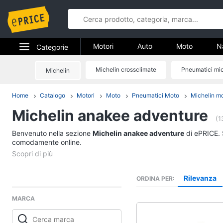
Motori
Auto
Moto
N
Categorie
Elettrodomestici
Michelin crossclimate
Pneumatici mic
Michelin
Motori
Informatica
Home
Catalogo
Motori
Moto
Pneumatici Moto
Michelin m
Auto
Michelin anakee adventure
Telefonia
Pneumatici
(1
Catene da neve
Benvenuto nella sezione
Tv e Home Cinema
Michelin anakee adventure
di ePRICE. S
Pneumatici invernali
comodamente online.
Smart home
Batteria auto
Vedi tutti
Videogiochi
Rilevanza
ORDINA PER
MARCA
Audio e musica