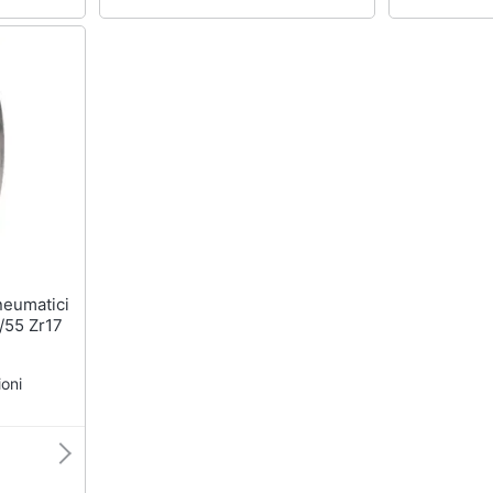
/55 Zr17
oni