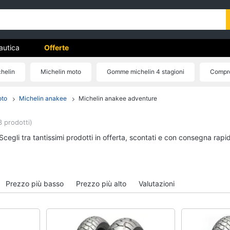
autica
Offerte
helin
Michelin moto
Gomme michelin 4 stagioni
Compre
Michelin anakee
Catene da neve michelin
Michelin pilot
oto
Michelin anakee
Michelin anakee adventure
Moto
Nautica
Pantaloni moto
Ecoscandaglio garmi
3 prodotti)
Candele moto
Illuminazione nautica
cegli tra tantissimi prodotti in offerta, scontati e con consegna rapi
Dunlop mutant
Servizi di bordo
Continental tkc 70
Strumentazione di bo
Vedi tutti
Vedi tutti
Prezzo più basso
Prezzo più alto
Valutazioni