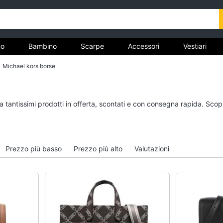
o
Bambino
Scarpe
Accessori
Vestiari
Michael kors borse
nto
Uomo
Bambino
a tantissimi prodotti in offerta, scontati e con consegna rapida. Scop
Felpa uomo
Scarpe bambino
Cravatta
Sandali bambina
Piumino uomo
Vestiti neonati
Prezzo più basso
Prezzo più alto
Valutazioni
Giacca uomo
Copertina neonato
Vedi tutti
Vedi tutti
Vestiari
Orologi