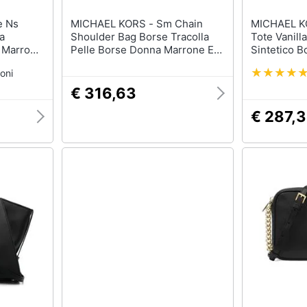
MICHAEL KORS - Sm Chain
MICHAEL KORS - L
a
Shoulder Bag Borse Tracolla
Tote Vanill
a Marrone
Pelle Borse Donna Marrone Eu
Sintetico 
9m3v-227
One Size, 30h0s1sl1t-222
Eu One Siz
oni
€ 316,63
€ 287,