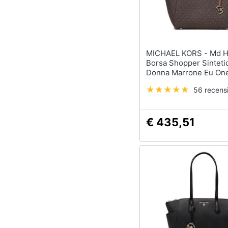
Sport
Animali
Motori
MICHAEL KORS - Md Handbag
Borsa Shopper Sinteti
Libri, cd e dvd
Donna Marrone Eu One
30s2g6at2b-252
56 recensi
Festività e ricorrenze
Promozioni
€ 435,51