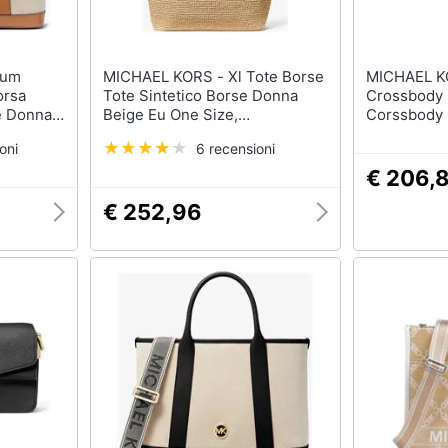
MICHAEL KORS - Xl Tote Borse
MICHAEL KORS - S
orsa
Tote Sintetico Borse Donna
Crossbody 
e Donna
Beige Eu One Size,
Corssbody 
30s4szat4o-884
Borse Donn
oni
6 recensioni
Size, 32s3
€ 206,
€ 252,96