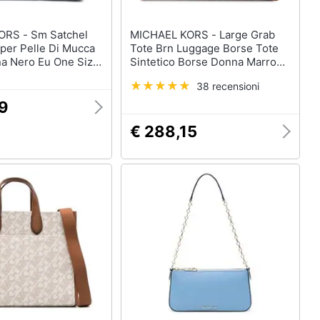
m Satchel
MICHAEL KORS - Large Grab
per Pelle Di Mucca
Tote Brn Luggage Borse Tote
a Nero Eu One Size,
Sintetico Borse Donna Marrone
-001
Eu One Size, 30h3g3gt3b-227
38 recensioni
39
€ 288,15