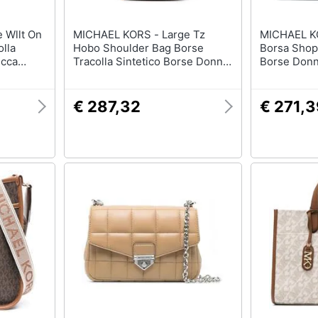
MICHAEL KORS - Large Tz
MICHAEL KORS - S
lla
Hobo Shoulder Bag Borse
Borsa Shop
ucca
Tracolla Sintetico Borse Donna
Borse Donn
One Size,
Beige Eu One Size,
30s3gr0s1l
30s4g0ph9i-099
€ 287,32
€ 271,