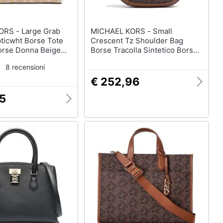
arge Grab
MICHAEL KORS - Small
pticwht Borse Tote
Crescent Tz Shoulder Bag
Borse Donna Beige
Borse Tracolla Sintetico Borse
e, 30s4s3gt3o-884
Donna Marrone Eu One Size,
8 recensioni
30s4g0pl5i-227
€ 252,96
15