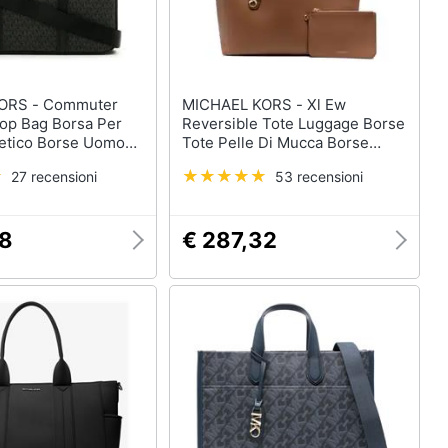
Commuter
MICHAEL KORS - Xl Ew
top Bag Borsa Per
Reversible Tote Luggage Borse
tetico Borse Uomo
Tote Pelle Di Mucca Borse
e Size, 33u1lhda6b-
Donna Marrone Eu One Size,
27 recensioni
53 recensioni
30f3gzat4t-230
68
€ 287,32