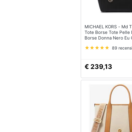
MICHAEL KORS - Md Top-zip
Tote Borse Tote Pelle
Borse Donna Nero Eu 
30s2g6at2l-001
89 recensi
€ 239,13