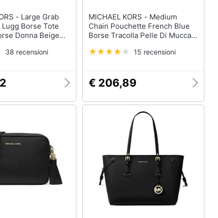
arge Grab
MICHAEL KORS - Medium
a Lugg Borse Tote
Chain Pouchette French Blue
Borse Donna Beige
Borse Tracolla Pelle Di Mucca
e, 30h3g3gt3b-099
Borse Donna Blu Eu One Size,
38 recensioni
15 recensioni
32h3g8ew6l-457
32
€ 206,89