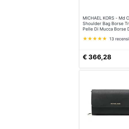
MICHAEL KORS - Md Conv
Shoulder Bag Borse Tr
Pelle Di Mucca Borse
Nero Eu One Size, 30h
13 recensi
001
€ 366,28