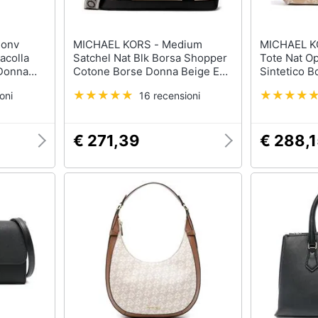
MICHAEL KORS - Medium
MICHAEL KORS - L
acolla
Satchel Nat Blk Borsa Shopper
Tote Nat O
 Donna
Cotone Borse Donna Beige Eu
Sintetico 
1ggrl2l-
One Size, 30s4g99s8o-006
Eu One Siz
oni
16 recensioni
€ 271,39
€ 288,