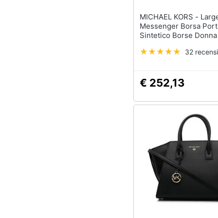
MICHAEL KORS - Large Ns
Messenger Borsa Port
Sintetico Borse Donn
Eu One Size, 30r4g9
32 recensi
€ 252,13