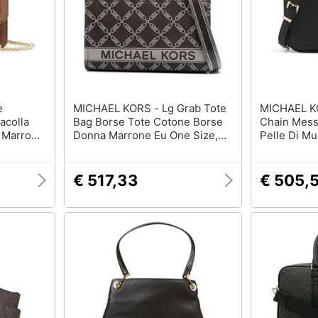
T-shirt
Apple Watch
Felpa
Smartwatch
Tuta
Orologi uomo
Pantaloni
Orologi donna
Vedi tutti
Vedi tutti
MICHAEL KORS - Lg Grab Tote
MICHAEL KORS 
acolla
Bag Borse Tote Cotone Borse
Chain Mess
a Marrone
Donna Marrone Eu One Size,
Pelle Di M
l3b-227
30s3g3gt7j-240
Nero Eu On
30s4gd8m2
€ 517,33
€ 505,