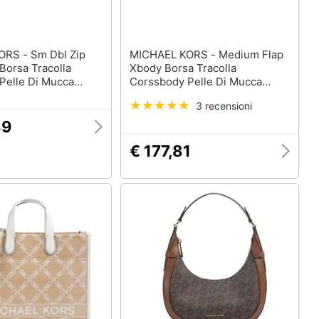
m Dbl Zip
MICHAEL KORS - Medium Flap
Borsa Tracolla
Xbody Borsa Tracolla
Pelle Di Mucca
Corssbody Pelle Di Mucca
a Verde Eu One
Borse Donna Nero Eu One Size,
3 recensioni
gr0c1l-386
32s4gj6c6l-001
89
€ 177,81