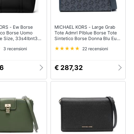
Ew Borse
MICHAEL KORS - Large Grab
tico Borse Uomo
Tote Admrl Plblue Borse Tote
e Size, 33s4lbnt3c-
Sintetico Borse Donna Blu Eu
One Size, 30h3g3gt3v-444
3 recensioni
22 recensioni
16
€ 287,32