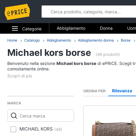
Abbigliamento
Donna
Uom
Categorie
Gioielli
Elettrodomestici
Home
Catalogo
Abbigliamento
Abbigliamento donna
Borse
Abbigliame
Michael kors borse
Informatica
(49 prodotti)
Donna
Benvenuto nella sezione
Michael kors borse
di ePRICE. Scegli tr
Telefonia
comodamente online.
Intimo donna
Top
Tv e Home Cinema
Cappotto donna
Rilevanza
ORDINA PER
Smart home
Felpa donna
MARCA
Vedi tutti
Videogiochi
Audio e musica
Accessori
MICHAEL KORS
(
49
)