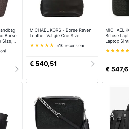
MICHAEL KORS - Borse Raven
MICHAEL KORS - 
co Borse
Leather Valigie One Size
Brfcse Lap
 Size,
Laptop Sin
510 recensioni
Nero Eu On
oni
001
€ 540,51
€ 547,