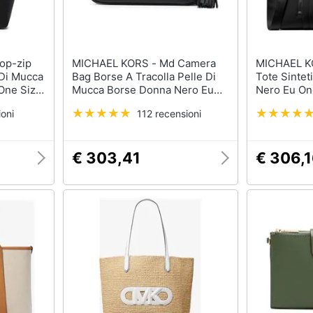
MICHAEL KORS - Md Camera
MICHAEL KORS - 
 Di Mucca
Bag Borse A Tracolla Pelle Di
Tote Sinte
One Size,
Mucca Borse Donna Nero Eu
Nero Eu On
One Size, 32f7sgnm8l-001
001
oni
112 recensioni
€ 303,41
€ 306,