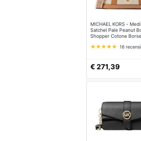
MICHAEL KORS - Medium
Satchel Pale Peanut B
Shopper Cotone Bors
Marrone Eu One Size,
16 recensi
30s4g99s8o-174
€ 271,39