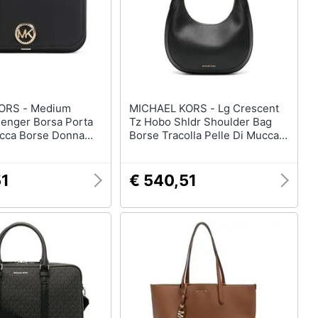
Anelli
Orecchini
Cavigliera
Collane
Vedi tutti
- Medium
MICHAEL KORS - Lg Crescent
enger Borsa Porta
Tz Hobo Shldr Shoulder Bag
ucca Borse Donna
Borse Tracolla Pelle Di Mucca
e Size,
Borse Donna Nero Eu One Size,
l-001
30s4g0ph9l-001
51
€ 540,51