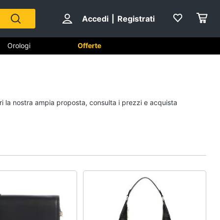
Accedi
|
Registrati
Orologi
Offerte
Scarpe
ri la nostra ampia proposta, consulta i prezzi e acquista
Sneakers
Scarpe nike
Anfibi
Ciabatte
Vedi tutti
Gioielli