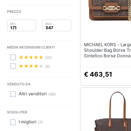
Clima
Sigaretta elettronica
Borse
PREZZO
Arredo
Occhiali da vista
Occhiali da sole
Brico e Giardinaggio
Vedi tutti
Salute e igiene
MICHAEL KORS - Large
MEDIA RECENSIONI CLIENTI
Shoulder Bag Borse Tr
Beauty
Sintetico Borse Donn
(31)
Eu One Size, 30r4g7h
Giocattoli
(5)
€ 463,51
Prima infanzia
VENDUTO DA
Fotografia
Altri venditori
(
49
)
Casalinghi
SCEGLI PER
Abbigliamento
I migliori
(
7
)