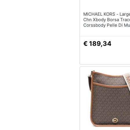
MICHAEL KORS - Large Wllt On
Chn Xbody Borsa Traco
Corssbody Pelle Di M
Borse Donna Nero Eu 
32s4gj6c9l-001
€ 189,34