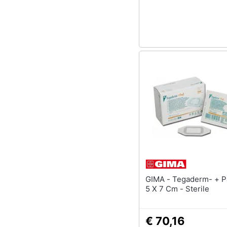
Sport
Animali
Motori
Libri, cd e dvd
Festività e ricorrenze
Promozioni
GIMA - Tegaderm- + Pad 3m -
5 X 7 Cm - Sterile
€ 70,16