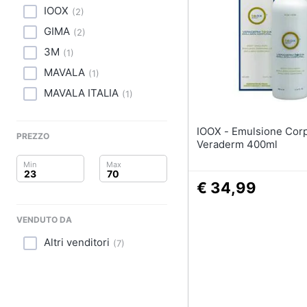
Clima
IOOX
(
2
)
Fermenti lattici
GIMA
Arredo
Siringa
(
2
)
3M
Collirio
(
1
)
Brico e Giardinaggio
MAVALA
Ago
(
1
)
MAVALA ITALIA
Salute e igiene
(
1
)
Vedi tutti
Beauty
IOOX - Emulsione Corpo
PREZZO
Veraderm 400ml
Giocattoli
Prima infanzia
€ 34,99
Fotografia
VENDUTO DA
Altri venditori
(
7
)
Casalinghi
Abbigliamento