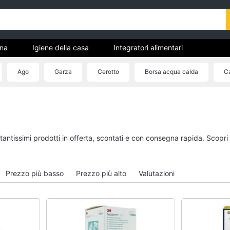
ona
Igiene della casa
Integratori alimentari
a
Parafarmaci
Ausili per anziani e disabili
Masche
Ago
Garza
Cerotto
Borsa acqua calda
Ca
ene
a
Igiene della casa
Integratori alimentar
Scopa
Magnesio supremo
Scopa a vapore
Proteine
tantissimi prodotti in offerta, scontati e con consegna rapida. Scopri
Bicarbonato di sodio
Omega 3
Ammoniaca
Magnesio
Prezzo più basso
Prezzo più alto
Valutazioni
Vedi tutti
Vedi tutti
Ausili per anziani e disabili
Mascherine