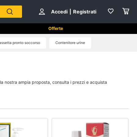
Accedi
|
Registrati
Offerte
rine
ssetta pronto soccorso
Contenitore urine
i
Apparecchi medicali e per la
diagnostica
Test di gravidanza
 la nostra ampia proposta, consulta i prezzi e acquista
Aerosol
Pressoterapia
Magnetoterapia
Vedi tutti