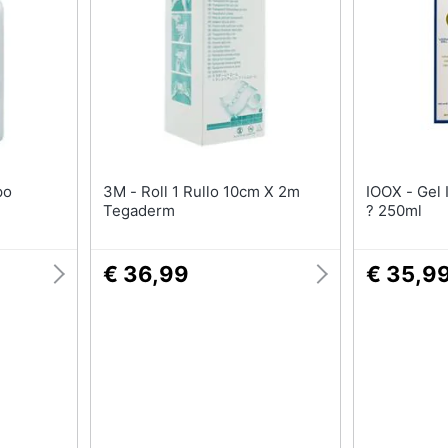
Deambulatore
Mascherine ffp3
Sedia a rotelle
Mascherine ffp2
Stampelle
Mascherine lavabili
Materasso antidecubito
Mascherine chirurgic
Vedi tutti
Vedi tutti
3M - Roll 1 Rullo 10cm X 2m
IOOX - Gel Idratante Veraderm
Tegaderm
? 250ml
€ 36,99
€ 35,9