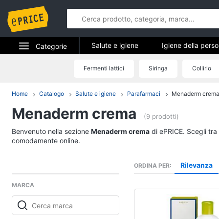
Salute e igiene
Igiene della pers
Categorie
Apparecchi medicali e per la diagnostic
Elettrodomestici
Fermenti lattici
Siringa
Collirio
Salute e igi
Informatica
Home
Catalogo
Salute e igiene
Parafarmaci
Menaderm crem
Igiene della persona
Menaderm crema
Telefonia
Shampoo
(9 prodotti)
Amuchina gel
Tv e Home Cinema
Benvenuto nella sezione
Menaderm crema
di ePRICE. Scegli tra 
Preservativo
comodamente online.
Smart home
Assorbenti
Rilevanza
ORDINA PER
Vedi tutti
Videogiochi
MARCA
Audio e musica
Parafarmaci