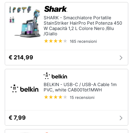
SHARK - Smacchiatore Portatile
StainStriker HairPro Pet Potenza 450
W Capacità 1,2 L Colore Nero /Blu
/Giallo
165 recensioni
€ 214,99
BELKIN - USB-C / USB-A Cable 1m
PVC, white CAB001bt1MWH
15 recensioni
€ 7,99