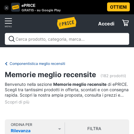
ePRICE
OTTIENI
Vai
×
Accedi
GRATIS - su Google Play
al
Registrati
menu
Accedi
Offerte
Offerte
Elettrodomestici
Componentistica meglio recensiti
Informatica
Memorie meglio recensite
(182 prodotti)
Benvenuto nella sezione
Memorie meglio recensite
di ePRICE.
Telefonia
Scegli tra tantissimi prodotti in offerta, scontati e con consegna
rapida. Scopri la nostra ampia proposta, consulta i prezzi e
acquista comodamente online.
Tv
e
Home
Cinema
ORDINA PER
FILTRA
Rilevanza