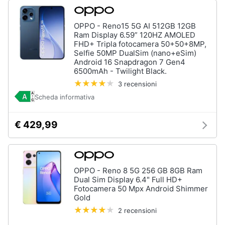
e
igiene
OPPO - Reno15 5G AI 512GB 12GB
Ram Display 6.59” 120HZ AMOLED
FHD+ Tripla fotocamera 50+50+8MP,
Beauty
Selfie 50MP DualSim (nano+eSim)
Android 16 Snapdragon 7 Gen4
6500mAh - Twilight Black.
Giocattoli
3 recensioni
Scheda informativa
Prima
infanzia
€ 429,99
Fotografia
Casalinghi
OPPO - Reno 8 5G 256 GB 8GB Ram
Dual Sim Display 6.4" Full HD+
Fotocamera 50 Mpx Android Shimmer
Abbigliamento
Gold
2 recensioni
Sport