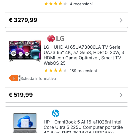
4 recensioni
€ 3279,99
LG - UHD AI 65UA73006LA TV Serie
UA73 65'' 4K, a7 Gen8, HDR10, 20W, 3
HDMI con Game Optimizer, Smart TV
WebOS 25
159 recensioni
Scheda informativa
€ 519,99
HP - OmniBook 5 AI 16-af1026nl Intel
Core Ultra 5 225U Computer portatile
40,6 cm (16") 2K 16 GB LPDDR5x-