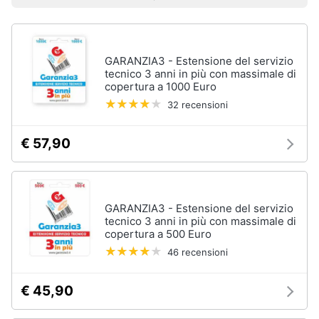
Prezzo più basso
Prezzo più alto
Valutazioni
Smart
home
GARANZIA3 - Estensione del servizio
Videogiochi
tecnico 3 anni in più con massimale di
copertura a 1000 Euro
Audio
32 recensioni
e
musica
€ 57,90
Clima
Arredo
GARANZIA3 - Estensione del servizio
tecnico 3 anni in più con massimale di
copertura a 500 Euro
Brico
46 recensioni
e
Giardinaggio
€ 45,90
Salute