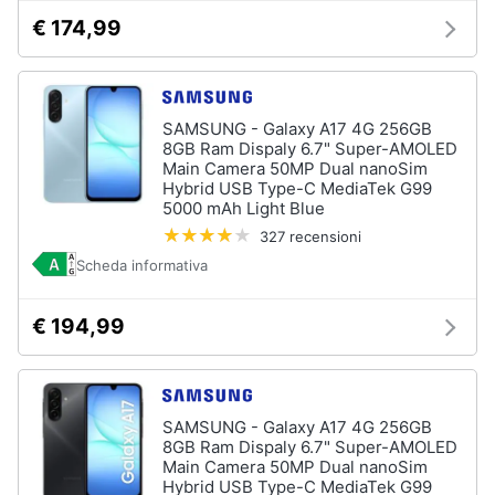
€ 174,99
Animali
Motori
SAMSUNG - Galaxy A17 4G 256GB
8GB Ram Dispaly 6.7" Super-AMOLED
Libri,
Main Camera 50MP Dual nanoSim
Hybrid USB Type-C MediaTek G99
cd
5000 mAh Light Blue
e
dvd
327 recensioni
Scheda informativa
Festività
e
€ 194,99
ricorrenze
Promozioni
SAMSUNG - Galaxy A17 4G 256GB
8GB Ram Dispaly 6.7" Super-AMOLED
Servizi
Main Camera 50MP Dual nanoSim
Hybrid USB Type-C MediaTek G99