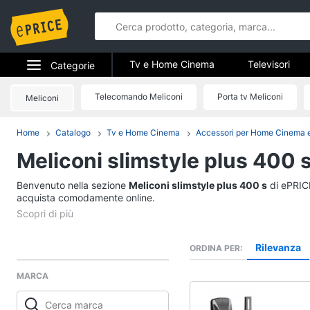
Tv e Home Cinema
Televisori
Categorie
Elettrodomestici
Telecomando Meliconi
Porta tv Meliconi
Meliconi
Tv e Home 
Informatica
Home
Catalogo
Tv e Home Cinema
Accessori per Home Cinema 
Televisori
Meliconi slimstyle plus 400 
Telefonia
Offerte TV
Smart tv
Benvenuto nella sezione
Tv e Home Cinema
Meliconi slimstyle plus 400 s
di ePRICE
Tv Samsung
acquista comodamente online.
Smart home
Tv 55 pollici
Vedi tutti
Videogiochi
Rilevanza
ORDINA PER
MARCA
Audio e musica