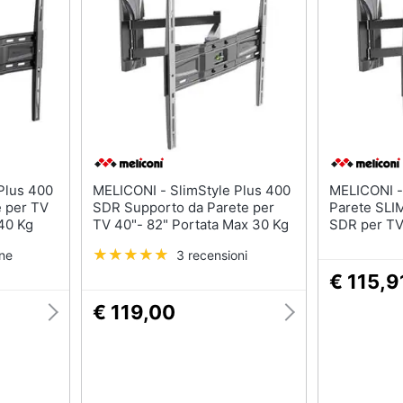
MELICONI - SlimStyle Plus 400
MELICONI - Supporto TV 
e per TV
SDR Supporto da Parete per
Parete SL
 40 Kg
TV 40"- 82" Portata Max 30 Kg
SDR per TV
Nero
one
3 recensioni
€ 115,9
€ 119,00