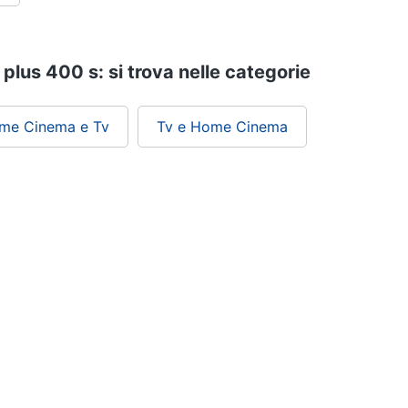
 plus 400 s: si trova nelle categorie
ome Cinema e Tv
Tv e Home Cinema
ePRICE ti serve
Black friday
Sezione Aiuto