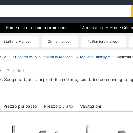
Home cinema e videoproiezione
Accessori per Home Cine
Staffa tv Meliconi
Cuffie meliconi
Pattumiera meliconi
Cinema
Coprifili meliconi
e Tv
Supporto tv
Supporto tv Meliconi
Meliconi slimstyle
Meliconi 
Home cinema e
Accessori per Home
videoproiezione
e Tv
s
(3 prodotti)
Proiettori
Telecomando univers
. Scegli tra tantissimi prodotti in offerta, scontati e con consegna r
Soundbar
Antenne e Parabole
Lettore DVD
Tv box Android
Soundbar Samsung
Telecomando Samsu
Prezzo più basso
Prezzo più alto
Valutazioni
Vedi tutti
Vedi tutti