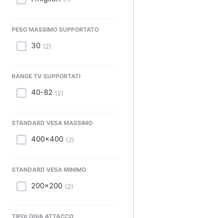
Sport
Animali
PESO MASSIMO SUPPORTATO
Motori
30
(
2
)
Libri, cd e dvd
RANGE TV SUPPORTATI
Festività e ricorrenze
40-82
(
2
)
Promozioni
STANDARD VESA MASSIMO
400x400
(
2
)
STANDARD VESA MINIMO
200x200
(
2
)
TIPOLOGIA ATTACCO