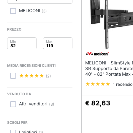
Clima
MELICONI
(
3
)
Arredo
Brico e Giardinaggio
PREZZO
Salute e igiene
Beauty
MELICONI - SlimStyle Plus 400
MEDIA RECENSIONI CLIENTI
Giocattoli
SR Supporto da Paret
40" - 82" Portata Max
(2)
Prima infanzia
1 recensi
Fotografia
VENDUTO DA
€ 82,63
Altri venditori
(
3
)
Casalinghi
Abbigliamento
SCEGLI PER
I migliori
(
1
)