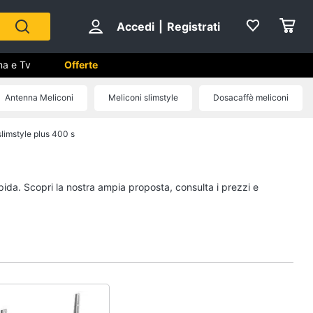
Accedi
|
Registrati
ma e Tv
Offerte
Antenna Meliconi
Meliconi slimstyle
Dosacaffè meliconi
slimstyle plus 400 s
 Cinema
ale
apida. Scopri la nostra ampia proposta, consulta i prezzi e
ng