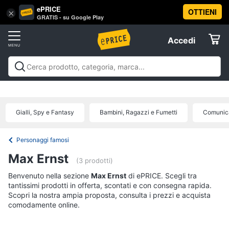
ePRICE
OTTIENI
Vai
×
Accedi
GRATIS - su Google Play
al
Registrati
menu
Accedi
Libri,
Offerte
cd
e
Libri, cd e dvd
Libri
Dvd e Blu-ray
Cd
dvd
Elettrodomestici
musicali
Personaggi
Offerte
Gialli, Spy e Fantasy
Bambini, Ragazzi e Fumetti
Comunica
Libri
Informatica
Religione
e
Personaggi famosi
Spiritualità
Telefonia
Max Ernst
(3 prodotti)
Attualità,
politica
Benvenuto nella sezione
Tv
Max Ernst
di ePRICE. Scegli tra
e
tantissimi prodotti in offerta, scontati e con consegna rapida.
e
diritto
Scopri la nostra ampia proposta, consulta i prezzi e acquista
Home
Libri
comodamente online.
Cinema
di
Cucina