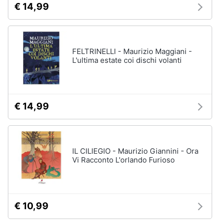
€ 14,99
disney
e
film
igiene
DVD
Film
Beauty
FELTRINELLI - Maurizio Maggiani -
Vedi
L'ultima estate coi dischi volanti
tutti
Giocattoli
Prima
€ 14,99
Cd
infanzia
musicali
Colonne
Fotografia
Sonore
CD
IL CILIEGIO - Maurizio Giannini - Ora
Musicali
Vi Racconto L'orlando Furioso
Casalinghi
Musica
Leggera
Abbigliamento
Musica
Jazz
€ 10,99
Sport