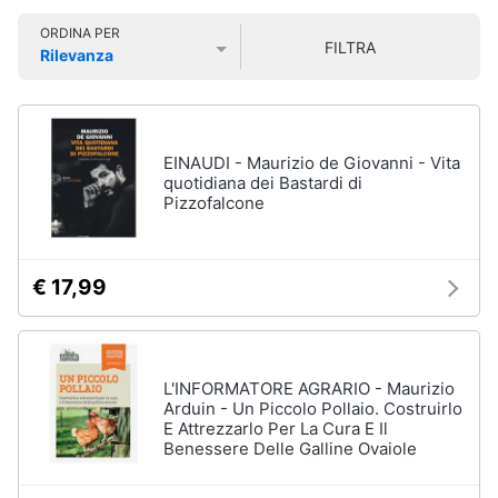
Libri
Smart
di
ORDINA PER
home
FILTRA
Arte,
Rilevanza
Design
Prezzo più basso
Prezzo più alto
Valutazioni
e
Videogiochi
Architettura
Vedi
Audio
EINAUDI - Maurizio de Giovanni - Vita
tutti
e
quotidiana dei Bastardi di
Pizzofalcone
musica
Dvd
Clima
e
€ 17,99
Blu-
ray
Arredo
Blu-
Ray
Brico
L'INFORMATORE AGRARIO - Maurizio
Blu-
e
Arduin - Un Piccolo Pollaio. Costruirlo
Ray
E Attrezzarlo Per La Cura E Il
Giardinaggio
Musica
Benessere Delle Galline Ovaiole
Classica
Salute
Walt