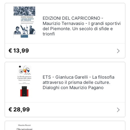
Vedi
tutti
Animali
EDIZIONI DEL CAPRICORNO -
Maurizio Ternavasio - I grandi sportivi
Motori
del Piemonte. Un secolo di sfide e
Personaggi
trionfi
cristiano
Libri,
ronaldo
cd
€ 13,99
Me
e
contro
dvd
Te
Sean
connery
ETS - Gianluca Garelli - La filosofia
Festività
attraverso il prisma delle culture.
e
Barbara
Dialoghi con Maurizio Pagano
ricorrenze
D'Urso
Vedi
Promozioni
tutti
€ 28,99
Servizi