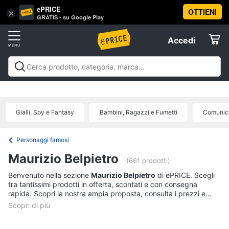
ePRICE
OTTIENI
Vai
×
Accedi
GRATIS - su Google Play
al
Registrati
menu
Accedi
Libri,
Offerte
cd
e
Libri, cd e dvd
Libri
Dvd e Blu-ray
Cd
dvd
Elettrodomestici
musicali
Personaggi
Offerte
Gialli, Spy e Fantasy
Bambini, Ragazzi e Fumetti
Comunica
Libri
Informatica
Religione
e
Personaggi famosi
Spiritualità
Telefonia
Maurizio Belpietro
(661 prodotti)
Attualità,
politica
Benvenuto nella sezione
Maurizio Belpietro
di ePRICE. Scegli
Tv
e
tra tantissimi prodotti in offerta, scontati e con consegna
e
diritto
rapida. Scopri la nostra ampia proposta, consulta i prezzi e
Home
Libri
acquista comodamente online.
Cinema
di
Cucina