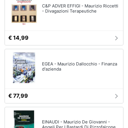
Assistenza
C&P ADVER EFFIGI - Maurizio Riccetti
clienti
- Divagazioni Terapeutiche
Esci
€ 14,99
EGEA - Maurizio Dallocchio - Finanza
d'azienda
€ 77,99
EINAUDI - Maurizio De Giovanni -
Angeli Per I Bastardi Di Pizzofalcone