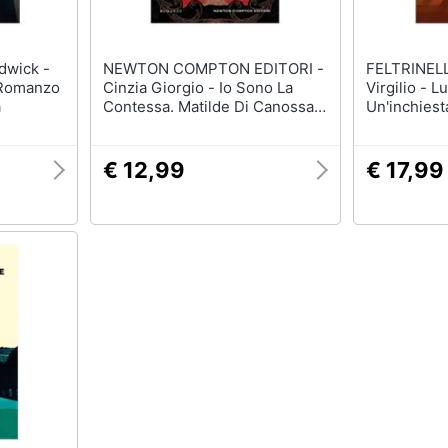
NEWTON COMPTON EDITORI -
FELTRINELLI - Massim
 Romanzo
Cinzia Giorgio - Io Sono La
Virgilio - Lu
a
Contessa. Matilde Di Canossa:
Un'inchiest
La Vita Di Una Delle Più Grandi
Donne Della Storia
€ 12,99
€ 17,99