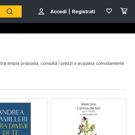
Accedi
|
Registrati
Personaggi
 nostra ampia proposta, consulta i prezzi e acquista comodamente
cristiano ronaldo
Me contro Te
Sean connery
Barbara D'Urso
Vedi tutti