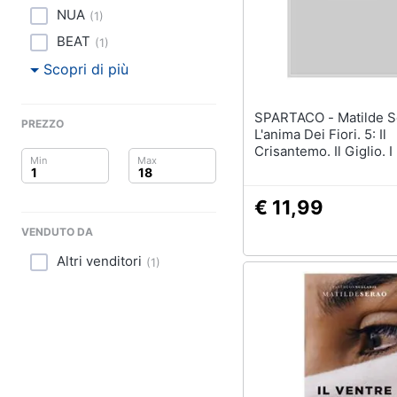
Clima
NUA
(
1
)
Arredo
BEAT
(
1
)
Scopri di più
Brico e Giardinaggio
SPARTACO - Matilde Serao -
Salute e igiene
PREZZO
L'anima Dei Fiori. 5: Il
Crisantemo. Il Giglio. I L
Beauty
Garofano
Giocattoli
€ 11,99
VENDUTO DA
Prima infanzia
Altri venditori
(
1
)
Fotografia
Casalinghi
Abbigliamento