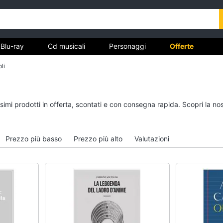
Blu-ray
Cd musicali
Personaggi
Offerte
li
vd
Dvd e Blu-ray
Cd musicali
ssimi prodotti in offerta, scontati e con consegna rapida. Scopri la
à
Blu-Ray
Colonne Sonore
itto
Blu-Ray Musica Classica
CD Musicali
Prezzo più basso
Prezzo più alto
Valutazioni
Walt disney film
Musica Leggera
DVD Film
Musica Jazz
Vedi tutti
Vedi tutti