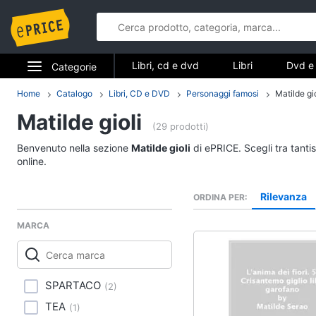
Libri, cd e dvd
Libri
Dvd e 
Categorie
Elettrodomestici
Home
Catalogo
Libri, CD e DVD
Personaggi famosi
Matilde gio
Libri, cd e d
Matilde gioli
Informatica
(29 prodotti)
Libri
Benvenuto nella sezione
Matilde gioli
di ePRICE. Scegli tra tanti
Telefonia
Religione e Spiritualit
online.
Attualità, politica e dir
Tv e Home Cinema
Rilevanza
ORDINA PER
Libri di Cucina
Smart home
Libri di Arte, Design e
MARCA
Architettura
Videogiochi
Vedi tutti
Audio e musica
SPARTACO
(
2
)
TEA
(
1
)