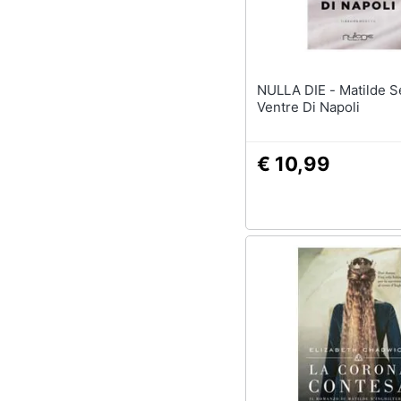
Sport
Animali
Motori
NULLA DIE - Matilde Serao - Il
Ventre Di Napoli
Libri, cd e dvd
€ 10,99
Festività e ricorrenze
Promozioni