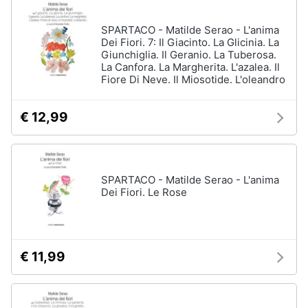
disney
e
film
igiene
SPARTACO - Matilde Serao - L'anima
DVD
Dei Fiori. 7: Il Giacinto. La Glicinia. La
Film
Giunchiglia. Il Geranio. La Tuberosa.
Beauty
La Canfora. La Margherita. L'azalea. Il
Vedi
Fiore Di Neve. Il Miosotide. L'oleandro
tutti
Giocattoli
€ 12,99
Prima
Cd
infanzia
musicali
Colonne
SPARTACO - Matilde Serao - L'anima
Fotografia
Sonore
Dei Fiori. Le Rose
CD
Musicali
Casalinghi
Musica
Leggera
€ 11,99
Abbigliamento
Musica
Jazz
Sport