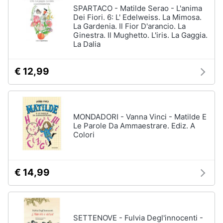
Vedi
SPARTACO - Matilde Serao - L'anima
tutti
Dei Fiori. 6: L' Edelweiss. La Mimosa.
Animali
La Gardenia. Il Fior D'arancio. La
Ginestra. Il Mughetto. L'iris. La Gaggia.
La Dalia
Motori
Personaggi
cristiano
€ 12,99
Libri,
ronaldo
cd
Me
e
contro
dvd
Te
MONDADORI - Vanna Vinci - Matilde E
Sean
Le Parole Da Ammaestrare. Ediz. A
connery
Festività
Colori
e
Barbara
ricorrenze
D'Urso
€ 14,99
Vedi
Promozioni
tutti
Servizi
SETTENOVE - Fulvia Degl'innocenti -