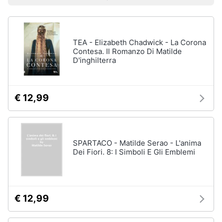
Prezzo più basso
Prezzo più alto
Valutazioni
Libri
Smart
di
home
Arte,
Design
e
TEA - Elizabeth Chadwick - La Corona
Videogiochi
Architettura
Contesa. Il Romanzo Di Matilde
D'inghilterra
Vedi
Audio
tutti
e
musica
€ 12,99
Dvd
Clima
e
Blu-
ray
SPARTACO - Matilde Serao - L'anima
Arredo
Dei Fiori. 8: I Simboli E Gli Emblemi
Blu-
Ray
Brico
Blu-
e
Ray
Giardinaggio
Musica
€ 12,99
Classica
Salute
Walt