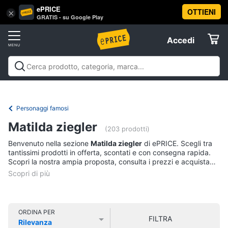
ePRICE
OTTIENI
Vai
×
Accedi
GRATIS - su Google Play
al
Registrati
menu
Accedi
Libri,
Offerte
cd
e
Libri, cd e dvd
Libri
Dvd e Blu-ray
Cd
dvd
Elettrodomestici
musicali
Personaggi
Offerte
Personaggi famosi
Libri
Informatica
Matilda ziegler
Religione
(203 prodotti)
e
Benvenuto nella sezione
Matilda ziegler
di ePRICE. Scegli tra
Spiritualità
Telefonia
tantissimi prodotti in offerta, scontati e con consegna rapida.
Attualità,
Scopri la nostra ampia proposta, consulta i prezzi e acquista
politica
comodamente online.
Tv
e
e
diritto
Home
Libri
Cinema
di
ORDINA PER
FILTRA
Cucina
Rilevanza