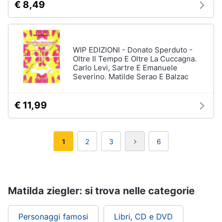
€ 8,49
WIP EDIZIONI - Donato Sperduto -
Oltre Il Tempo E Oltre La Cuccagna.
Carlo Levi, Sartre E Emanuele
Severino. Matilde Serao E Balzac
€ 11,99
1
2
3
6
Matilda ziegler: si trova nelle categorie
Personaggi famosi
Libri, CD e DVD