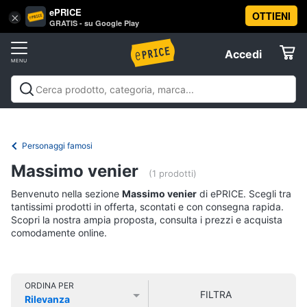
ePRICE
OTTIENI
Vai
×
Accedi
GRATIS - su Google Play
al
Registrati
menu
Accedi
Libri,
Offerte
cd
e
Libri, cd e dvd
Libri
Dvd e Blu-ray
Cd
dvd
Elettrodomestici
musicali
Personaggi
Offerte
Personaggi famosi
Libri
Informatica
Massimo venier
Religione
(1 prodotti)
e
Benvenuto nella sezione
Massimo venier
di ePRICE. Scegli tra
Spiritualità
Telefonia
tantissimi prodotti in offerta, scontati e con consegna rapida.
Attualità,
Scopri la nostra ampia proposta, consulta i prezzi e acquista
politica
comodamente online.
Tv
e
e
diritto
Home
Libri
Cinema
di
ORDINA PER
FILTRA
Cucina
Rilevanza