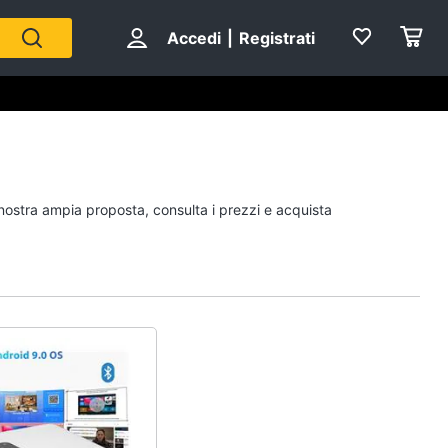
Accedi
|
Registrati
Personaggi
 nostra ampia proposta, consulta i prezzi e acquista
cristiano ronaldo
Me contro Te
Sean connery
Barbara D'Urso
Vedi tutti