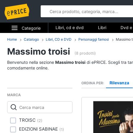
Libri, cd e dvd
Libri
Dvd e 
Categorie
Elettrodomestici
Home
Catalogo
Libri, CD e DVD
Personaggi famosi
Massimo tr
Libri, cd e d
Massimo troisi
Informatica
(8 prodotti)
Libri
Benvenuto nella sezione
Massimo troisi
di ePRICE. Scegli tra tan
Telefonia
Religione e Spiritualit
comodamente online.
Attualità, politica e dir
Tv e Home Cinema
Rilevanza
ORDINA PER
Libri di Cucina
Smart home
Libri di Arte, Design e
MARCA
Architettura
Videogiochi
Vedi tutti
Audio e musica
TROISC
(
2
)
EDIZIONI SABINAE
(
1
)