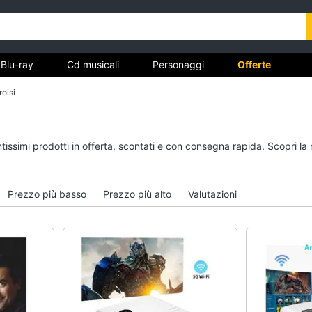
Blu-ray
Cd musicali
Personaggi
Offerte
oisi
vd
Dvd e Blu-ray
Cd musicali
tissimi prodotti in offerta, scontati e con consegna rapida. Scopri la
à
Blu-Ray
Colonne Sonore
itto
Blu-Ray Musica Classica
CD Musicali
Prezzo più basso
Prezzo più alto
Valutazioni
Walt disney film
Musica Leggera
DVD Film
Musica Jazz
Vedi tutti
Vedi tutti