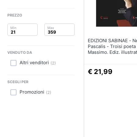
Clima
Arredo
PREZZO
Brico e Giardinaggio
EDIZIONI SABINAE - Nevio De
Salute e igiene
Pascalis - Troisi poeta
Massimo. Ediz. illustra
VENDUTO DA
Beauty
Altri venditori
(
2
)
Giocattoli
€ 21,99
SCEGLI PER
Prima infanzia
Promozioni
(
2
)
Fotografia
Casalinghi
Abbigliamento