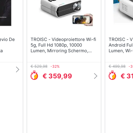
TROISC - Videoproiettore Wi-fi
TROISC - Videoproiettore
5g, Full Hd 1080p, 10000
Android Ful
ta
Lumen, Mirroring Schermo,
Lumen, Wi-f
Risoluzione 4k Supportata,
Mirroring 
Rapporto Di Contrasto 20000:1,
Laterale, M
€ 529,98
€ 499,98
-32%
-
Schermo Massimo 300 Pollici
Colore Bia
€ 359,99
€ 3