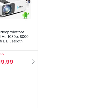
l Hd 1080p, 8000
i E Bluetooth,
Schermo, Proiezione
assimo 300 Pollici,
36%
nco
19,99