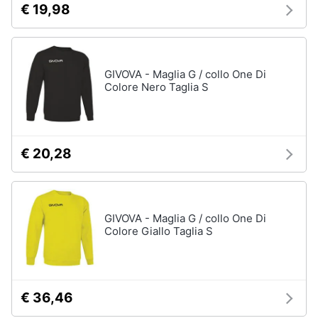
€ 19,98
disney
e
film
igiene
DVD
Film
Beauty
GIVOVA - Maglia G / collo One Di
Vedi
Colore Nero Taglia S
tutti
Giocattoli
Prima
€ 20,28
Cd
infanzia
musicali
Colonne
Fotografia
Sonore
CD
GIVOVA - Maglia G / collo One Di
Musicali
Colore Giallo Taglia S
Casalinghi
Musica
Leggera
Abbigliamento
Musica
Jazz
€ 36,46
Sport