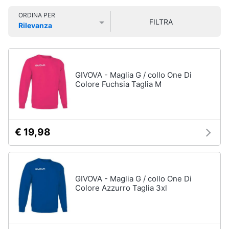
Libri
Smart
di
ORDINA PER
home
FILTRA
Arte,
Rilevanza
Design
Prezzo più basso
Prezzo più alto
Valutazioni
e
Videogiochi
Architettura
Vedi
Audio
GIVOVA - Maglia G / collo One Di
tutti
e
Colore Fuchsia Taglia M
musica
Dvd
Clima
e
€ 19,98
Blu-
ray
Arredo
Blu-
Ray
Brico
GIVOVA - Maglia G / collo One Di
Blu-
e
Colore Azzurro Taglia 3xl
Ray
Giardinaggio
Musica
Classica
Salute
Walt