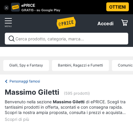
ePRICE
OTTIENI
Vai
×
Accedi
GRATIS - su Google Play
al
Registrati
menu
Accedi
Libri,
Offerte
cd
e
Libri, cd e dvd
Libri
Dvd e Blu-ray
Cd
dvd
Elettrodomestici
musicali
Personaggi
Offerte
Gialli, Spy e Fantasy
Bambini, Ragazzi e Fumetti
Comunica
Libri
Informatica
Religione
e
Personaggi famosi
Spiritualità
Telefonia
Massimo Giletti
(595 prodotti)
Attualità,
politica
Benvenuto nella sezione
Massimo Giletti
di ePRICE. Scegli tra
Tv
e
tantissimi prodotti in offerta, scontati e con consegna rapida.
e
diritto
Scopri la nostra ampia proposta, consulta i prezzi e acquista
Home
Libri
comodamente online.
Cinema
di
Cucina