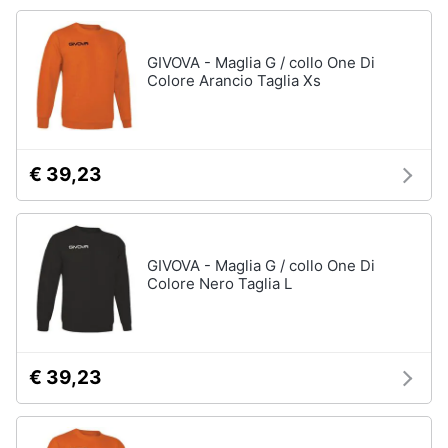
Vedi
tutti
Animali
GIVOVA - Maglia G / collo One Di
Colore Arancio Taglia Xs
Motori
Personaggi
cristiano
Libri,
ronaldo
cd
€ 39,23
Me
e
contro
dvd
Te
Sean
connery
GIVOVA - Maglia G / collo One Di
Festività
Colore Nero Taglia L
e
Barbara
ricorrenze
D'Urso
Vedi
Promozioni
tutti
€ 39,23
Servizi