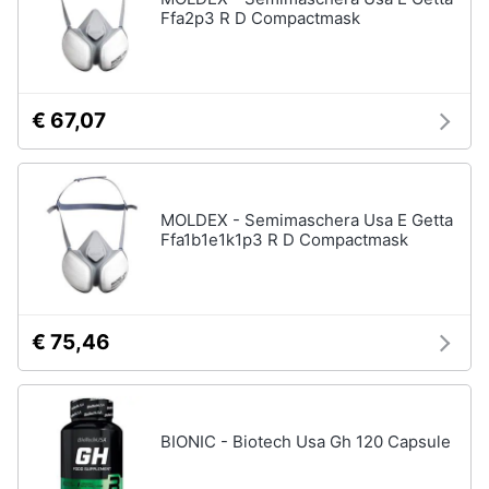
ffp3
Ffa2p3 R D Compactmask
Mascherine
ffp2
Mascherine
lavabili
€ 67,07
Mascherine
chirurgiche
Vedi
tutti
MOLDEX - Semimaschera Usa E Getta
Ffa1b1e1k1p3 R D Compactmask
€ 75,46
BIONIC - Biotech Usa Gh 120 Capsule