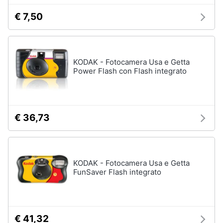
e
Magnesio
€ 7,50
supremo
igiene
Proteine
Beauty
Omega
3
KODAK - Fotocamera Usa e Getta
Magnesio
Power Flash con Flash integrato
Giocattoli
Vedi
tutti
Prima
infanzia
€ 36,73
Fotografia
Apparecchi
medicali
e
Casalinghi
KODAK - Fotocamera Usa e Getta
per
FunSaver Flash integrato
la
diagnostica
Abbigliamento
Test
di
gravidanza
Sport
€ 41,32