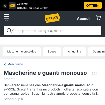
ePRICE
OTTIENI
Vai
×
Accedi
GRATIS - su Google Play
al
Registrati
menu
Accedi
Salute
Offerte
e
igiene
Salute e igiene
Igiene della persona
Igiene della
Elettrodomestici
casa
Integratori alimentari
Apparecchi medicali e per la
Igiene
diagnostica
Parafarmaci
Ausili per anziani e
della
Mascherine protettive
Scopa
Amuchina
Guanti m
disabili
Mascherine
Offerte
Informatica
persona
Shampoo
Mascherine
Telefonia
Amuchina
Mascherine e guanti monouso
gel
(304
prodotti)
Preservativo
Tv
Benvenuto nella sezione
Mascherine e guanti monouso
di
e
Assorbenti
ePRICE. Scegli tra tantissimi prodotti in offerta, scontati e con
Home
consegna rapida. Scopri la nostra ampia proposta, consulta i
Cinema
Vedi
prezzi e acquista comodamente online.
tutti