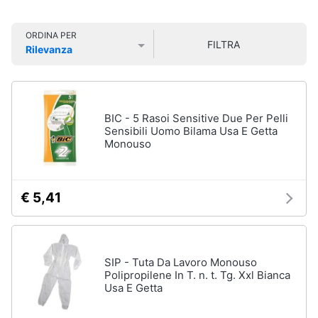
Smart
home
ORDINA PER
Igiene
FILTRA
Rilevanza
della
Videogiochi
Prezzo più basso
Prezzo più alto
Valutazioni
casa
Scopa
Audio
Scopa
e
BIC - 5 Rasoi Sensitive Due Per Pelli
a
musica
Sensibili Uomo Bilama Usa E Getta
vapore
Monouso
Bicarbonato
di
Clima
sodio
€ 5,41
Ammoniaca
Arredo
Vedi
tutti
Brico
e
SIP - Tuta Da Lavoro Monouso
Polipropilene In T. n. t. Tg. Xxl Bianca
Giardinaggio
Usa E Getta
Integratori
alimentari
Salute