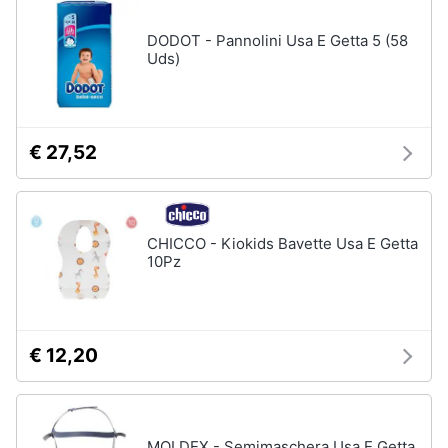
Assistenza
Ausili
clienti
DODOT - Pannolini Usa E Getta 5 (58
per
Uds)
anziani
e
Esci
disabili
Deambulatore
€ 27,52
Sedia
a
rotelle
Stampelle
CHICCO - Kiokids Bavette Usa E Getta
Materasso
10Pz
antidecubito
Vedi
tutti
€ 12,20
Mascherine
Mascherine
MOLDEX - Semimaschera Usa E Getta