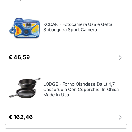
Aerosol
Pressoterapia
Animali
Magnetoterapia
KODAK - Fotocamera Usa e Getta
Motori
Subacquea Sport Camera
Vedi
tutti
Libri,
cd
e
€ 46,59
Parafarmaci
dvd
Fermenti
lattici
Festività
Siringa
LODGE - Forno Olandese Da Lt 4,7,
e
Casseruola Con Coperchio, In Ghisa
ricorrenze
Collirio
Made In Usa
Ago
Promozioni
Vedi
tutti
€ 162,46
Servizi