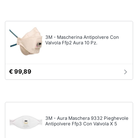
Assistenza
Ausili
clienti
per
anziani
e
Esci
disabili
3M - Mascherina Antipolvere Con
Deambulatore
Valvola Ffp2 Aura 10 Pz.
Sedia
a
rotelle
Stampelle
€ 99,89
Materasso
antidecubito
Vedi
tutti
3M - Aura Maschera 9332 Pieghevole
Antipolvere Ffp3 Con Valvola X 5
Mascherine
Mascherine