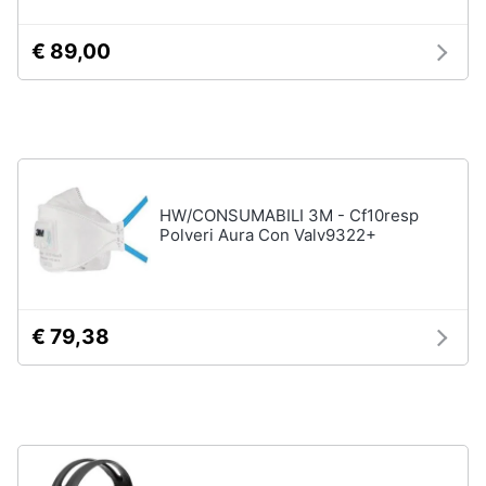
ffp3
Mascherine
€ 89,00
ffp2
Mascherine
lavabili
Mascherine
chirurgiche
Vedi
tutti
HW/CONSUMABILI 3M - Cf10resp
Polveri Aura Con Valv9322+
€ 79,38