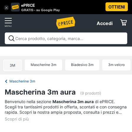
ePRICE
OTTIENI
Vai
×
Accedi
GRATIS - su Google Play
al
Registrati
menu
Accedi
Salute
Offerte
e
igiene
Salute e igiene
Igiene della persona
Igiene della
Elettrodomestici
casa
Integratori alimentari
Apparecchi medicali e per la
Igiene
diagnostica
Parafarmaci
Ausili per anziani e
della
Mascherine 3m
Biadesivo 3m
3m velcro
3M
disabili
Mascherine
Offerte
Informatica
persona
Shampoo
Mascherine 3m
Telefonia
Amuchina
Mascherina 3m aura
gel
(9 prodotti)
Preservativo
Tv
Benvenuto nella sezione
Mascherina 3m aura
di ePRICE.
Scegli tra tantissimi prodotti in offerta, scontati e con consegna
e
Assorbenti
rapida. Scopri la nostra ampia proposta, consulta i prezzi e
Home
acquista comodamente online.
Cinema
Vedi
tutti