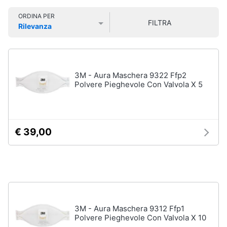
Smart
ORDINA PER
home
FILTRA
Rilevanza
Igiene
Prezzo più basso
Prezzo più alto
Valutazioni
della
Videogiochi
casa
Scopa
Audio
3M - Aura Maschera 9322 Ffp2
Scopa
e
Polvere Pieghevole Con Valvola X 5
a
musica
vapore
Bicarbonato
di
Clima
sodio
€ 39,00
Ammoniaca
Arredo
Vedi
tutti
Brico
e
Giardinaggio
3M - Aura Maschera 9312 Ffp1
Integratori
Polvere Pieghevole Con Valvola X 10
alimentari
Salute