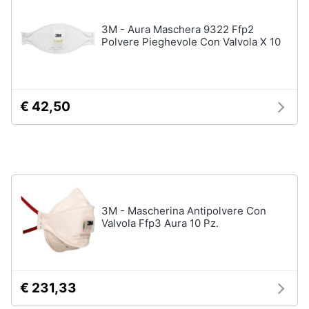
Aerosol
Pressoterapia
Animali
3M - Aura Maschera 9322 Ffp2
Polvere Pieghevole Con Valvola X 10
Magnetoterapia
Motori
Vedi
tutti
Libri,
€ 42,50
cd
e
Parafarmaci
dvd
Fermenti
lattici
Festività
Siringa
e
3M - Mascherina Antipolvere Con
ricorrenze
Collirio
Valvola Ffp3 Aura 10 Pz.
Ago
Promozioni
Vedi
tutti
Servizi
€ 231,33