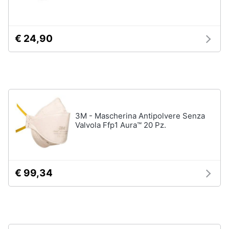
e
Magnesio
supremo
igiene
Proteine
€ 24,90
Beauty
Omega
3
Magnesio
Giocattoli
Vedi
tutti
Prima
infanzia
3M - Mascherina Antipolvere Senza
Valvola Ffp1 Aura™ 20 Pz.
Fotografia
Apparecchi
medicali
e
Casalinghi
per
€ 99,34
la
diagnostica
Abbigliamento
Test
di
gravidanza
Sport