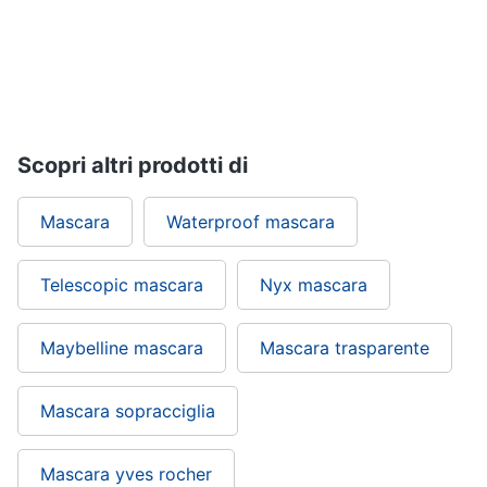
up
Smalto
semipermanente
Eyeliner
Rossetti
Scopri altri prodotti di
Acetone
Vedi
Mascara
Waterproof mascara
tutti
Telescopic mascara
Nyx mascara
Creme
e
Maybelline mascara
Mascara trasparente
cosmetici
Olio
di
Mascara sopracciglia
ricino
Maschera
viso
Mascara yves rocher