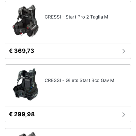
disney
e
film
igiene
CRESSI - Start Pro 2 Taglia M
DVD
Film
Beauty
Vedi
tutti
Giocattoli
€ 369,73
Prima
Cd
infanzia
musicali
Colonne
CRESSI - Gilets Start Bcd Gav M
Fotografia
Sonore
CD
Musicali
Casalinghi
Musica
Leggera
€ 299,98
Abbigliamento
Musica
Jazz
Sport