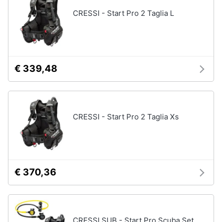
Vedi
tutti
CRESSI - Start Pro 2 Taglia L
Animali
Motori
Personaggi
€ 339,48
cristiano
Libri,
ronaldo
cd
Me
e
contro
dvd
Te
CRESSI - Start Pro 2 Taglia Xs
Sean
connery
Festività
e
Barbara
ricorrenze
D'Urso
€ 370,36
Vedi
Promozioni
tutti
Servizi
CRESSI SUB - Start Pro Scuba Set