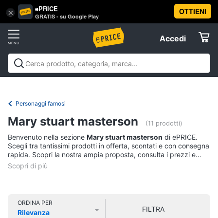
ePRICE
OTTIENI
Vai
×
Accedi
GRATIS - su Google Play
al
Registrati
menu
Accedi
Libri,
Offerte
cd
e
Libri, cd e dvd
Libri
Dvd e Blu-ray
Cd
dvd
Elettrodomestici
musicali
Personaggi
Offerte
Personaggi famosi
Libri
Informatica
Mary stuart masterson
Religione
(11 prodotti)
e
Benvenuto nella sezione
Mary stuart masterson
di ePRICE.
Spiritualità
Telefonia
Scegli tra tantissimi prodotti in offerta, scontati e con consegna
Attualità,
rapida. Scopri la nostra ampia proposta, consulta i prezzi e
politica
acquista comodamente online.
Tv
e
e
diritto
Home
Libri
Cinema
di
ORDINA PER
FILTRA
Cucina
Rilevanza