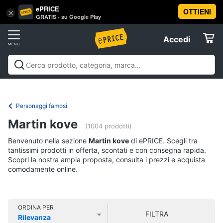
ePRICE
OTTIENI
Vai
×
Accedi
GRATIS - su Google Play
al
Registrati
menu
Accedi
Libri,
Offerte
cd
e
Libri, cd e dvd
Libri
Dvd e Blu-ray
Cd
dvd
Elettrodomestici
musicali
Personaggi
Offerte
Personaggi famosi
Libri
Informatica
Martin kove
Religione
(1004 prodotti)
e
Benvenuto nella sezione
Martin kove
di ePRICE. Scegli tra
Spiritualità
Telefonia
tantissimi prodotti in offerta, scontati e con consegna rapida.
Attualità,
Scopri la nostra ampia proposta, consulta i prezzi e acquista
politica
comodamente online.
Tv
e
e
diritto
Home
Libri
Cinema
di
ORDINA PER
FILTRA
Cucina
Rilevanza