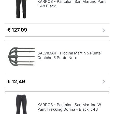
KARPOS - Pantaloni San Martino Pant
Vedi
- 48 Black
tutti
Animali
Motori
Personaggi
€ 127,09
cristiano
Libri,
ronaldo
cd
Me
e
contro
SALVIMAR - Fiocina Martin 5 Punte
dvd
Te
Coniche 5 Punte Nero
Sean
connery
Festività
e
Barbara
ricorrenze
D'Urso
€ 12,49
Vedi
Promozioni
tutti
KARPOS - Pantaloni San Martino W
Servizi
Pant Trekking Donna - Black It 46