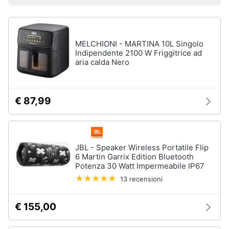
Prezzo più basso
Prezzo più alto
Valutazioni
Libri
Smart
di
home
Arte,
Design
e
MELCHIONI - MARTINA 10L Singolo
Videogiochi
Architettura
Indipendente 2100 W Friggitrice ad
aria calda Nero
Vedi
Audio
tutti
e
musica
€ 87,99
Dvd
Clima
e
Blu-
ray
JBL - Speaker Wireless Portatile Flip
Arredo
6 Martin Garrix Edition Bluetooth
Blu-
Potenza 30 Watt Impermeabile IP67
Ray
Brico
13 recensioni
Blu-
e
Ray
Giardinaggio
Musica
€ 155,00
Classica
Salute
Walt