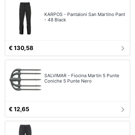
disney
e
film
igiene
KARPOS - Pantaloni San Martino Pant
DVD
- 48 Black
Film
Beauty
Vedi
tutti
Giocattoli
€ 130,58
Prima
Cd
infanzia
musicali
SALVIMAR - Fiocina Martin 5 Punte
Colonne
Coniche 5 Punte Nero
Fotografia
Sonore
CD
Musicali
Casalinghi
Musica
€ 12,65
Leggera
Abbigliamento
Musica
Jazz
Sport