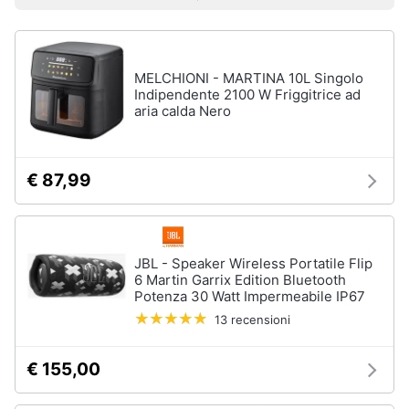
Prezzo più basso
Prezzo più alto
Valutazioni
Libri
Smart
di
home
Arte,
Design
e
MELCHIONI - MARTINA 10L Singolo
Videogiochi
Architettura
Indipendente 2100 W Friggitrice ad
aria calda Nero
Vedi
Audio
tutti
e
musica
€ 87,99
Dvd
Clima
e
Blu-
ray
JBL - Speaker Wireless Portatile Flip
Arredo
6 Martin Garrix Edition Bluetooth
Blu-
Potenza 30 Watt Impermeabile IP67
Ray
Brico
13 recensioni
Blu-
e
Ray
Giardinaggio
Musica
€ 155,00
Classica
Salute
Walt