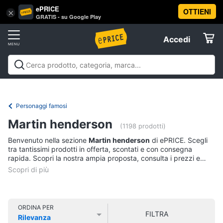
ePRICE
OTTIENI
Vai
×
Accedi
GRATIS - su Google Play
al
Registrati
menu
Accedi
Libri,
Offerte
cd
e
Libri, cd e dvd
Libri
Dvd e Blu-ray
Cd
dvd
Elettrodomestici
musicali
Personaggi
Offerte
Personaggi famosi
Libri
Informatica
Martin henderson
Religione
(1198 prodotti)
e
Benvenuto nella sezione
Martin henderson
di ePRICE. Scegli
Spiritualità
Telefonia
tra tantissimi prodotti in offerta, scontati e con consegna
Attualità,
rapida. Scopri la nostra ampia proposta, consulta i prezzi e
politica
acquista comodamente online.
Tv
e
e
diritto
Home
Libri
Cinema
di
ORDINA PER
FILTRA
Cucina
Rilevanza