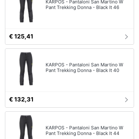
KARPOS - Pantaloni San Martino W
Vedi
Pant Trekking Donna - Black It 46
tutti
Animali
Motori
Personaggi
€ 125,41
cristiano
Libri,
ronaldo
cd
Me
e
contro
KARPOS - Pantaloni San Martino W
dvd
Te
Pant Trekking Donna - Black It 40
Sean
connery
Festività
e
Barbara
ricorrenze
D'Urso
€ 132,31
Vedi
Promozioni
tutti
KARPOS - Pantaloni San Martino W
Servizi
Pant Trekking Donna - Black It 44