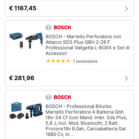
Fresa
€ 1167,45
Animali
Vetreria
Vedi
Motori
tutti
BOSCH - Martello Perforatore con
Attacco SDS Plus GBH 2-28 F
Libri,
Professional Valigetta L-BOXX e Set di
cd
Accessori
Imbiancare
e
1 recensione
e
dvd
dipingere
€ 281,96
Pittura
Festività
Vernice
e
ricorrenze
Stucco
Sverniciatore
BOSCH - Professional Biturbo
Martello Perforatore A Batteria Gbh
Promozioni
Vedi
18v-34 Cf (con Mand. Inter. Sds Plus,
tutti
5,8 J, Incl. Mod. Bluetooth, 2 Batt.
Servizi
Procore18v 8.0ah, Caricabatteria Gal
1880 Cv, In. .