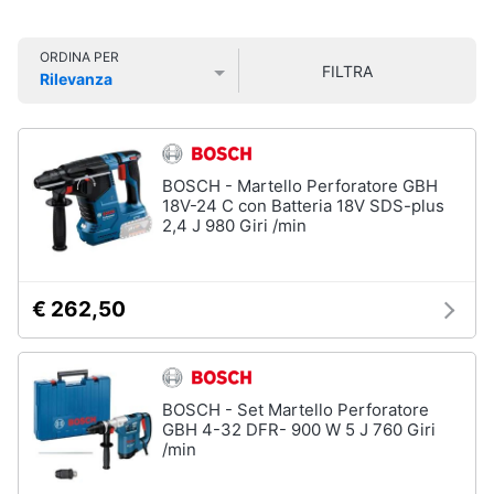
Vedi
Smart
tutti
home
ORDINA PER
FILTRA
Rilevanza
Videogiochi
Prezzo più basso
Prezzo più alto
Valutazioni
Insetticidi
e
Audio
trappole
e
BOSCH - Martello Perforatore GBH
Zanzariere
musica
18V-24 C con Batteria 18V SDS-plus
2,4 J 980 Giri /min
Zanzariere
magnetiche
Clima
Zanzariere
a
€ 262,50
rullo
Arredo
Trappola
per
Brico
topi
e
BOSCH - Set Martello Perforatore
Vedi
Giardinaggio
GBH 4-32 DFR- 900 W 5 J 760 Giri
tutti
/min
Salute