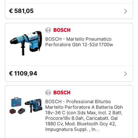
e
€ 581,05
igiene
Macchinari
e
utensili
Beauty
da
giardinaggio
BOSCH - Martello Pneumatico
Decespugliatore
Giocattoli
Perforatore Gbh 12-52d 1700w
Motosega
Tosaerba
Prima
infanzia
Irrigazione
€ 1109,94
Vedi
Fotografia
tutti
Casalinghi
BOSCH - Professional Biturbo
Martello Perforatore A Batteria Gbh
Falegnameria
18v-36 C (con Sds Max, Incl. 2 Batt.
Abbigliamento
Procore18v 8.0ah, Caricabatt. Gal
Spaccalegna
1880 Cv, Mod. Bluetooth Gcy 42,
Impugnatura Suppl. , In. .
Seghetto
Sport
alternativo