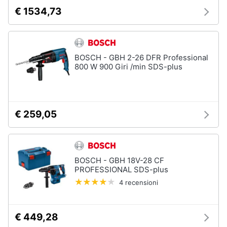
€ 1534,73
Nebulizzatore
Vedi
tutti
BOSCH - GBH 2-26 DFR Professional
800 W 900 Giri /min SDS-plus
Sicurezza
e
automazione
casa
€ 259,05
Telecamere
Termostato
Telecamere
BOSCH - GBH 18V-28 CF
videosorveglianza
PROFESSIONAL SDS-plus
Cronotermostato
4 recensioni
Vedi
tutti
€ 449,28