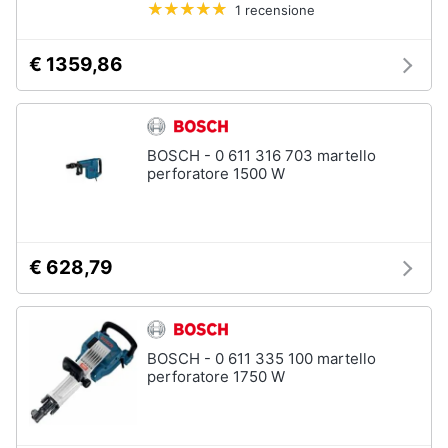
1 recensione
Assistenza
Materiale
clienti
elettrico
€ 1359,86
Batteria
Esci
Pannello
solare
Interruttori
BOSCH - 0 611 316 703 martello
perforatore 1500 W
Adattatore
Vedi
tutti
€ 628,79
Coltivazione
e
Semina
BOSCH - 0 611 335 100 martello
perforatore 1750 W
Irrigazione
Carriola
Zappa