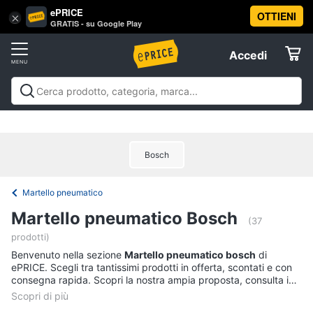
ePRICE
OTTIENI
Vai
×
Accedi
GRATIS - su Google Play
al
Registrati
menu
Accedi
Brico
Offerte
e
Giardinaggio
Brico e Giardinaggio
Utensili elettrici e
Elettrodomestici
manuali
Insetticidi e trappole
Macchinari e utensili da
Utensili
giardinaggio
Falegnameria
Imbiancare e
elettrici
Bosch
dipingere
Materiale elettrico
Coltivazione e
Informatica
e
Semina
Sicurezza e automazione casa
Offerte
manuali
Martello pneumatico
Trapani
Telefonia
Martello pneumatico Bosch
Livella
(37
prodotti)
Generatore
Tv
di
Benvenuto nella sezione
e
Martello pneumatico bosch
di
corrente
ePRICE. Scegli tra tantissimi prodotti in offerta, scontati e con
Home
consegna rapida. Scopri la nostra ampia proposta, consulta i
Sega
Cinema
prezzi e acquista comodamente online.
circolare