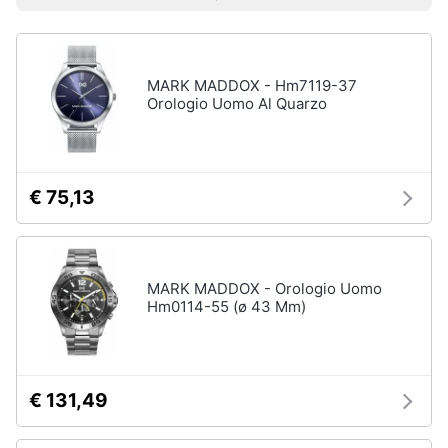
Prezzo più basso
Prezzo più alto
Valutazioni
Libri
Smart
di
home
Arte,
Design
e
MARK MADDOX - Hm7119-37
Videogiochi
Architettura
Orologio Uomo Al Quarzo
Vedi
Audio
tutti
e
musica
€ 75,13
Dvd
Clima
e
Blu-
ray
MARK MADDOX - Orologio Uomo
Arredo
Hm0114-55 (ø 43 Mm)
Blu-
Ray
Brico
Blu-
e
Ray
Giardinaggio
Musica
€ 131,49
Classica
Salute
Walt