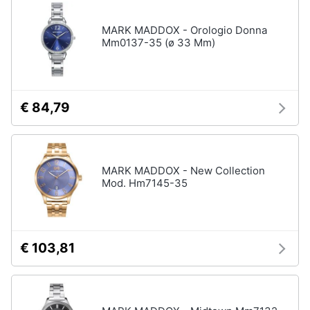
disney
e
film
igiene
MARK MADDOX - Orologio Donna
DVD
Mm0137-35 (ø 33 Mm)
Film
Beauty
Vedi
tutti
Giocattoli
€ 84,79
Prima
Cd
infanzia
musicali
MARK MADDOX - New Collection
Colonne
Mod. Hm7145-35
Fotografia
Sonore
CD
Musicali
Casalinghi
Musica
€ 103,81
Leggera
Abbigliamento
Musica
Jazz
Sport