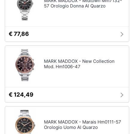
MARK MADDOX - Midtown Mm7132-
Vedi
57 Orologio Donna Al Quarzo
tutti
Animali
Motori
Personaggi
€ 77,86
cristiano
Libri,
ronaldo
cd
Me
e
contro
MARK MADDOX - New Collection
dvd
Te
Mod. Hm1006-47
Sean
connery
Festività
e
Barbara
ricorrenze
D'Urso
€ 124,49
Vedi
Promozioni
tutti
MARK MADDOX - Marais Hm0111-57
Servizi
Orologio Uomo Al Quarzo