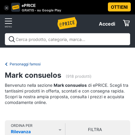
ePRICE
OTTIENI
Vai
×
Accedi
GRATIS - su Google Play
al
Registrati
menu
Accedi
Libri,
Offerte
cd
e
Libri, cd e dvd
Libri
Dvd e Blu-ray
Cd
dvd
Elettrodomestici
musicali
Personaggi
Offerte
Personaggi famosi
Libri
Informatica
Mark consuelos
Religione
(918 prodotti)
e
Benvenuto nella sezione
Mark consuelos
di ePRICE. Scegli tra
Spiritualità
Telefonia
tantissimi prodotti in offerta, scontati e con consegna rapida.
Attualità,
Scopri la nostra ampia proposta, consulta i prezzi e acquista
politica
comodamente online.
Tv
e
e
diritto
Home
Libri
Cinema
di
ORDINA PER
FILTRA
Cucina
Rilevanza