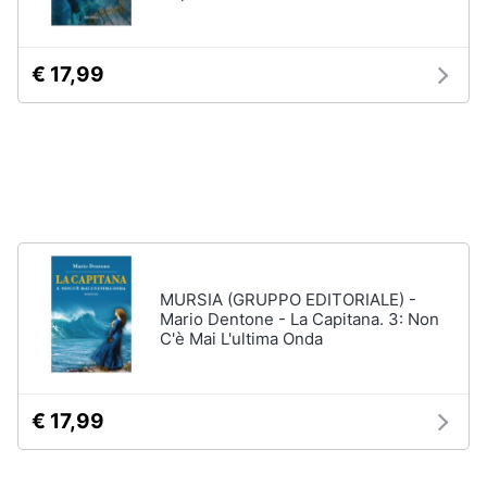
disney
e
film
igiene
DVD
€ 17,99
Film
Beauty
Vedi
tutti
Giocattoli
Prima
Cd
infanzia
musicali
Colonne
Fotografia
MURSIA (GRUPPO EDITORIALE) -
Sonore
Mario Dentone - La Capitana. 3: Non
CD
C'è Mai L'ultima Onda
Musicali
Casalinghi
Musica
Leggera
Abbigliamento
€ 17,99
Musica
Jazz
Sport