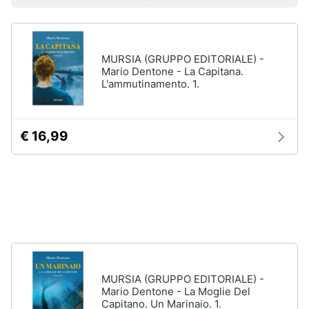
Prezzo più basso
Prezzo più alto
Valutazioni
Libri
Smart
di
home
Arte,
Design
e
MURSIA (GRUPPO EDITORIALE) -
Videogiochi
Architettura
Mario Dentone - La Capitana.
L'ammutinamento. 1.
Vedi
Audio
tutti
e
musica
€ 16,99
Dvd
Clima
e
Blu-
ray
Arredo
Blu-
Ray
Brico
Blu-
e
Ray
Giardinaggio
Musica
MURSIA (GRUPPO EDITORIALE) -
Classica
Mario Dentone - La Moglie Del
Capitano. Un Marinaio. 1.
Salute
Walt