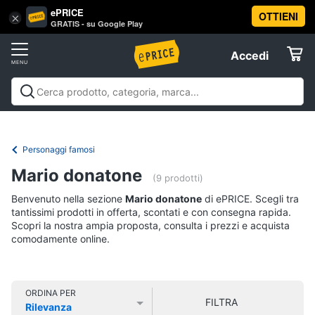
ePRICE
OTTIENI
Vai
×
Accedi
GRATIS - su Google Play
al
Registrati
menu
Accedi
Libri,
Offerte
cd
e
Libri, cd e dvd
Libri
Dvd e Blu-ray
Cd
dvd
Elettrodomestici
musicali
Personaggi
Offerte
Personaggi famosi
Libri
Informatica
Mario donatone
Religione
(9 prodotti)
e
Benvenuto nella sezione
Mario donatone
di ePRICE. Scegli tra
Spiritualità
Telefonia
tantissimi prodotti in offerta, scontati e con consegna rapida.
Attualità,
Scopri la nostra ampia proposta, consulta i prezzi e acquista
politica
comodamente online.
Tv
e
e
diritto
Home
Libri
Cinema
di
ORDINA PER
FILTRA
Cucina
Rilevanza