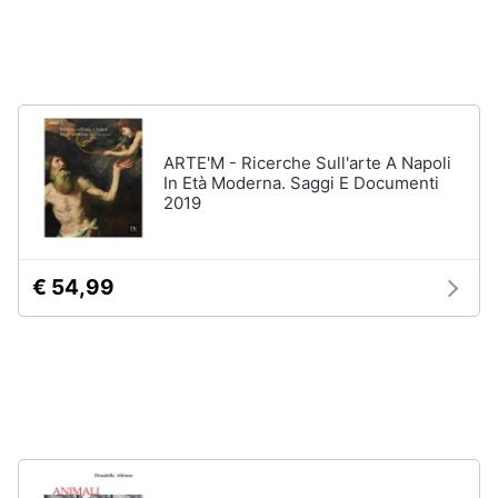
Vedi
tutti
Animali
Motori
Personaggi
cristiano
ARTE'M - Ricerche Sull'arte A Napoli
Libri,
ronaldo
In Età Moderna. Saggi E Documenti
cd
2019
Me
e
contro
dvd
Te
Sean
€ 54,99
connery
Festività
e
Barbara
ricorrenze
D'Urso
Vedi
Promozioni
tutti
Servizi