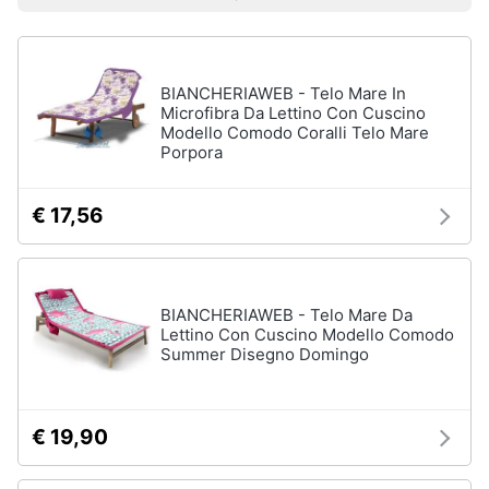
Prezzo più basso
Prezzo più alto
Valutazioni
Libri
Smart
di
home
Arte,
Design
e
BIANCHERIAWEB - Telo Mare In
Videogiochi
Architettura
Microfibra Da Lettino Con Cuscino
Modello Comodo Coralli Telo Mare
Vedi
Porpora
Audio
tutti
e
musica
€ 17,56
Dvd
Clima
e
Blu-
ray
BIANCHERIAWEB - Telo Mare Da
Arredo
Lettino Con Cuscino Modello Comodo
Blu-
Summer Disegno Domingo
Ray
Brico
Blu-
e
Ray
Giardinaggio
Musica
€ 19,90
Classica
Salute
Walt