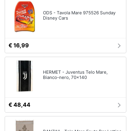
disney
e
film
igiene
ODS - Tavola Mare 975526 Sunday
DVD
Disney Cars
Film
Beauty
Vedi
tutti
Giocattoli
€ 16,99
Prima
Cd
infanzia
musicali
HERMET - Juventus Telo Mare,
Colonne
Bianco-nero, 70x140
Fotografia
Sonore
CD
Musicali
Casalinghi
Musica
€ 48,44
Leggera
Abbigliamento
Musica
Jazz
Sport