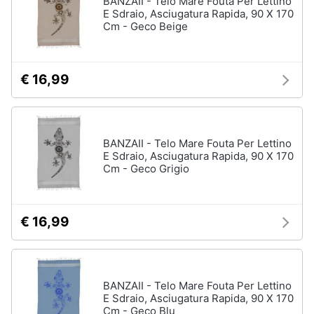
BANZAII - Telo Mare Fouta Per Lettino
Vedi
E Sdraio, Asciugatura Rapida, 90 X 170
tutti
Cm - Geco Beige
Animali
Motori
Personaggi
€ 16,99
cristiano
Libri,
ronaldo
cd
Me
e
contro
BANZAII - Telo Mare Fouta Per Lettino
dvd
Te
E Sdraio, Asciugatura Rapida, 90 X 170
Cm - Geco Grigio
Sean
connery
Festività
e
Barbara
ricorrenze
D'Urso
€ 16,99
Vedi
Promozioni
tutti
BANZAII - Telo Mare Fouta Per Lettino
Servizi
E Sdraio, Asciugatura Rapida, 90 X 170
Cm - Geco Blu