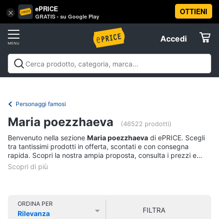
ePRICE
OTTIENI
Vai
×
Accedi
GRATIS - su Google Play
al
Registrati
menu
Accedi
Libri,
Offerte
cd
e
Libri, cd e dvd
Libri
Dvd e Blu-ray
Cd
dvd
Elettrodomestici
musicali
Personaggi
Offerte
Personaggi famosi
Libri
Informatica
Maria poezzhaeva
Religione
(46522 prodotti)
e
Benvenuto nella sezione
Maria poezzhaeva
di ePRICE. Scegli
Spiritualità
Telefonia
tra tantissimi prodotti in offerta, scontati e con consegna
Attualità,
rapida. Scopri la nostra ampia proposta, consulta i prezzi e
politica
acquista comodamente online.
Tv
e
e
diritto
Home
Libri
Cinema
di
ORDINA PER
FILTRA
Cucina
Rilevanza