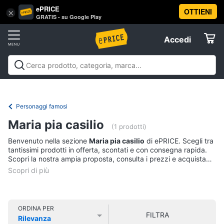
ePRICE
OTTIENI
Vai
×
Accedi
GRATIS - su Google Play
al
Registrati
menu
Accedi
Libri,
Offerte
cd
e
Libri, cd e dvd
Libri
Dvd e Blu-ray
Cd
dvd
Elettrodomestici
musicali
Personaggi
Offerte
Personaggi famosi
Libri
Informatica
Maria pia casilio
Religione
(1 prodotti)
e
Benvenuto nella sezione
Maria pia casilio
di ePRICE. Scegli tra
Spiritualità
Telefonia
tantissimi prodotti in offerta, scontati e con consegna rapida.
Attualità,
Scopri la nostra ampia proposta, consulta i prezzi e acquista
politica
comodamente online.
Tv
e
e
diritto
Home
Libri
Cinema
di
ORDINA PER
FILTRA
Cucina
Rilevanza