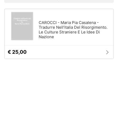
Prezzo più basso
Prezzo più alto
Valutazioni
Libri
Smart
di
home
Arte,
Design
e
CAROCCI - Maria Pia Casalena -
Videogiochi
Architettura
Tradurre Nell'italia Del Risorgimento.
Le Culture Straniere E Le Idee Di
Vedi
Nazione
Audio
tutti
e
musica
€ 25,00
Dvd
Clima
e
Blu-
ray
Arredo
Blu-
Ray
Brico
Blu-
e
Ray
Giardinaggio
Musica
Classica
Salute
Walt