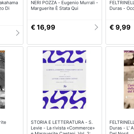
NERI POZZA - Eugenio Murrali -
FELTRINELLI - Marg
zo Di
Marguerite È Stata Qui
Duras - Occh
€ 16,99
€ 9,99
STORIA E LETTERATURA - S.
FELTRINELLI - Marg
Levie - La rivista «Commerce»
Duras - L' 
e Marguerite Caetani. Vol. 2:
Del Nord