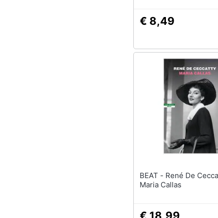
€ 8,49
BEAT - René De Ceccatty -
Maria Callas
€ 18,99