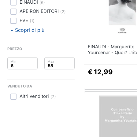
Clima
EINAUDI
(
6
)
APEIRON EDITORI
(
2
)
Arredo
FVE
(
1
)
Brico e Giardinaggio
Scopri di più
Salute e igiene
EINAUDI - Marguerite
PREZZO
Yourcenar - Quoi? L'ét
Beauty
Giocattoli
€ 12,99
Prima infanzia
VENDUTO DA
Altri venditori
Fotografia
(
2
)
Casalinghi
Abbigliamento