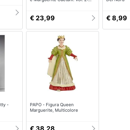
Giuseppe Ungaretti, lettere a
Marguerite Caetani
€ 23,99
€ 8,99
PAPO - Figura Queen
Marguerite, Multicolore
€ 38,28