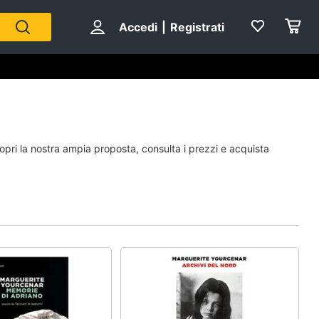
Accedi
|
Registrati
Personaggi
copri la nostra ampia proposta, consulta i prezzi e acquista
cristiano ronaldo
Me contro Te
Sean connery
Barbara D'Urso
Vedi tutti