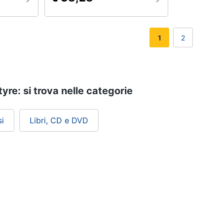
1
2
re: si trova nelle categorie
i
Libri, CD e DVD