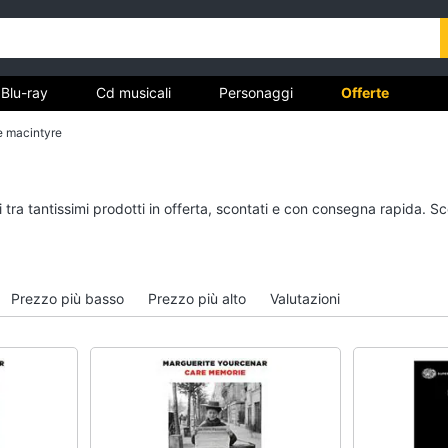
Blu-ray
Cd musicali
Personaggi
Offerte
e macintyre
vd
Dvd e Blu-ray
Cd musicali
 tra tantissimi prodotti in offerta, scontati e con consegna rapida. S
à
Blu-Ray
Colonne Sonore
itto
Blu-Ray Musica Classica
CD Musicali
Walt disney film
Musica Leggera
Prezzo più basso
Prezzo più alto
Valutazioni
DVD Film
Musica Jazz
Vedi tutti
Vedi tutti