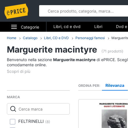
Libri, cd e dvd
Libri
Dvd e 
Categorie
Elettrodomestici
Home
Catalogo
Libri, CD e DVD
Personaggi famosi
Marguerit
Libri, cd e d
Marguerite macintyre
Informatica
(71 prodotti)
Libri
Benvenuto nella sezione
Marguerite macintyre
di ePRICE. Scegli
Telefonia
comodamente online.
Religione e Spiritualit
Attualità, politica e dir
Tv e Home Cinema
Libri di Cucina
Rilevanza
ORDINA PER
Smart home
Libri di Arte, Design e
Architettura
MARCA
Videogiochi
Vedi tutti
Audio e musica
FELTRINELLI
(
8
)