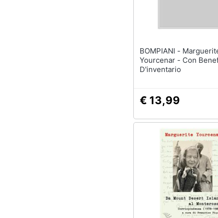
Sport
Animali
Motori
BOMPIANI - Marguerite
Yourcenar - Con Benef
Libri, cd e dvd
D'inventario
Festività e ricorrenze
€ 13,99
Promozioni