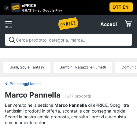
ePRICE
OTTIENI
Vai
×
Accedi
GRATIS - su Google Play
al
Registrati
menu
Accedi
Libri,
Offerte
cd
e
Libri, cd e dvd
Libri
Dvd e Blu-ray
Cd
dvd
Elettrodomestici
musicali
Personaggi
Offerte
Gialli, Spy e Fantasy
Bambini, Ragazzi e Fumetti
Comunica
Libri
Informatica
Religione
e
Personaggi famosi
Spiritualità
Telefonia
Marco Pannella
(677 prodotti)
Attualità,
politica
Benvenuto nella sezione
Tv
Marco Pannella
di ePRICE. Scegli tra
e
tantissimi prodotti in offerta, scontati e con consegna rapida.
e
diritto
Scopri la nostra ampia proposta, consulta i prezzi e acquista
Home
Libri
comodamente online.
Cinema
di
Cucina