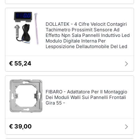
Vedi
tutti
Animali
DOLLATEK - 4 Cifre Velocit Contagiri
Motori
Tachimetro Prossimit Sensore Ad
Personaggi
Effetto Npn Sala Pannelli Induttivo Led
Modulo Digitale Interna Per
cristiano
Libri,
Lesposizione Dellautomobile Del Led
ronaldo
cd
Me
e
contro
€ 55,24
dvd
Te
Sean
connery
Festività
e
Barbara
FIBARO - Adattatore Per Il Montaggio
ricorrenze
D'Urso
Dei Moduli Walli Sui Pannelli Frontali
Gira 55 -
Vedi
Promozioni
tutti
€ 39,00
Servizi