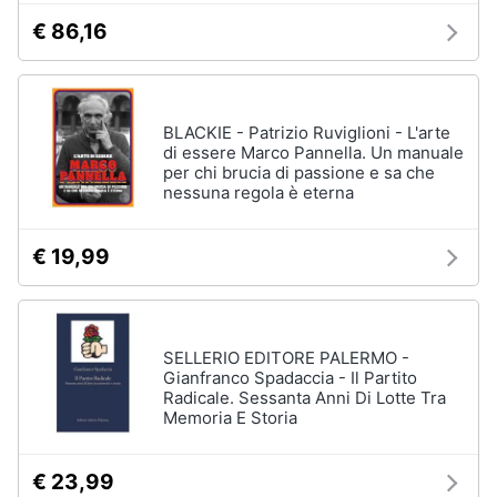
disney
e
€ 86,16
film
igiene
DVD
Film
Beauty
Vedi
BLACKIE - Patrizio Ruviglioni - L'arte
tutti
di essere Marco Pannella. Un manuale
Giocattoli
per chi brucia di passione e sa che
nessuna regola è eterna
Prima
Cd
infanzia
€ 19,99
musicali
Colonne
Fotografia
Sonore
CD
SELLERIO EDITORE PALERMO -
Musicali
Casalinghi
Gianfranco Spadaccia - Il Partito
Musica
Radicale. Sessanta Anni Di Lotte Tra
Leggera
Memoria E Storia
Abbigliamento
Musica
Jazz
€ 23,99
Sport