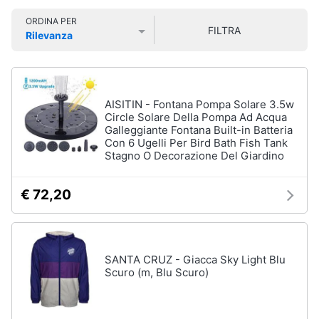
Libri
Smart
di
ORDINA PER
home
FILTRA
Arte,
Rilevanza
Design
Prezzo più basso
Prezzo più alto
Valutazioni
e
Videogiochi
Architettura
Vedi
Audio
AISITIN - Fontana Pompa Solare 3.5w
tutti
e
Circle Solare Della Pompa Ad Acqua
Galleggiante Fontana Built-in Batteria
musica
Con 6 Ugelli Per Bird Bath Fish Tank
Stagno O Decorazione Del Giardino
Dvd
Clima
e
Blu-
€ 72,20
ray
Arredo
Blu-
Ray
Brico
Blu-
SANTA CRUZ - Giacca Sky Light Blu
e
Ray
Scuro (m, Blu Scuro)
Giardinaggio
Musica
Classica
Salute
Walt