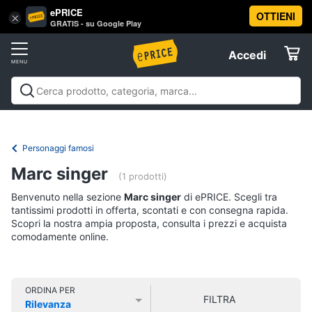
ePRICE
OTTIENI
Vai
×
Accedi
GRATIS - su Google Play
al
Registrati
menu
Accedi
Libri,
Offerte
cd
e
Libri, cd e dvd
Libri
Dvd e Blu-ray
Cd
dvd
Elettrodomestici
musicali
Personaggi
Offerte
Personaggi famosi
Libri
Informatica
Marc singer
Religione
(1 prodotti)
e
Benvenuto nella sezione
Marc singer
di ePRICE. Scegli tra
Spiritualità
Telefonia
tantissimi prodotti in offerta, scontati e con consegna rapida.
Attualità,
Scopri la nostra ampia proposta, consulta i prezzi e acquista
politica
comodamente online.
Tv
e
e
diritto
Home
Libri
Cinema
di
ORDINA PER
FILTRA
Cucina
Rilevanza