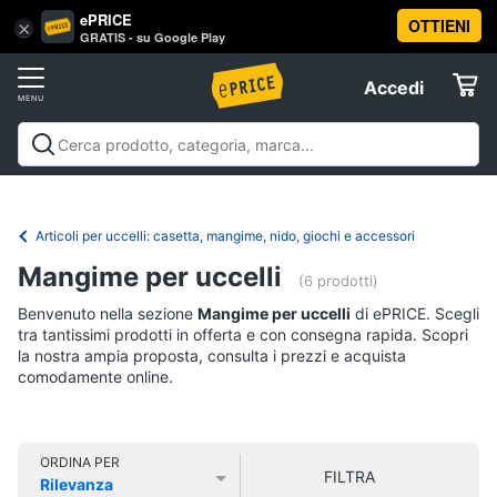
ePRICE
OTTIENI
Vai
×
Accedi
GRATIS - su Google Play
al
Registrati
menu
Accedi
Animali
Offerte
Articoli
Animali
Articoli per cani
Articoli per gatti
Articoli per
per
Elettrodomestici
pesci
Articoli per uccelli
Articoli per cavalli
Articoli per
cani
tartarughe e rettili
Articoli per criceti e piccoli
Articoli per uccelli: casetta, mangime, nido, giochi e accessori
Cucce
roditori
Cibo per animali
Offerte
Informatica
per
Mangime per uccelli
(6 prodotti)
cani
Benvenuto nella sezione
Mangime per uccelli
di ePRICE. Scegli
Giochi
Telefonia
per
tra tantissimi prodotti in offerta e con consegna rapida. Scopri
cani
la nostra ampia proposta, consulta i prezzi e acquista
comodamente online.
Tv
Toelettatura
cani
e
Home
Recinto
Cinema
per
ORDINA PER
cani
FILTRA
Rilevanza