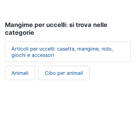
tartarughe
Articoli
Mangime per uccelli: si trova nelle
per
categorie
criceti
e
piccoli
roditori
Articoli per uccelli: casetta, mangime, nido,
giochi e accessori
Cibo
per
roditori
Animali
Cibo per animali
Gabbie
per
roditori
Cibo
per
animali
Royal
canin