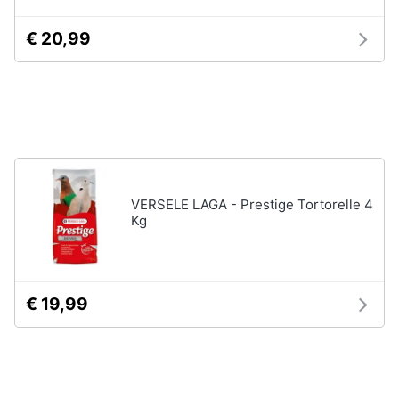
per
Assistenza
cavalli
clienti
€ 20,99
Sottosella
Strigliatura
Esci
Stinchiere
Set
sella
Vedi
tutti
VERSELE LAGA - Prestige Tortorelle 4
Kg
Articoli
per
tartarughe
€ 19,99
e
rettili
Tartarughiere
Cibo
per