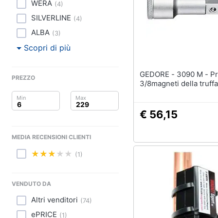
Clima
WERA
(
4
)
SILVERLINE
(
4
)
Arredo
ALBA
(
3
)
Brico e Giardinaggio
Scopri di più
Salute e igiene
GEDORE - 3090 M - Prolunga
PREZZO
3/8magneti della truffa
Beauty
Giocattoli
€ 56,15
Prima infanzia
MEDIA RECENSIONI CLIENTI
Fotografia
(1)
Casalinghi
VENDUTO DA
Abbigliamento
Altri venditori
(
74
)
ePRICE
(
1
)