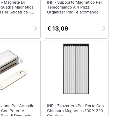
e Di
INF - Supporto Magnetico Per
 Squadra Magnetica
Telecomando A 4 Pezzi,
a Per Saldatrice -
Organizer Per Telecomando Tv
In Silicone Black
€ 13,09
INF - Zanzariera Per Porta Con
i Con Potente
Chiusura Magnetica 100 X 220
 Grandi Dimensioni
Cm Nera