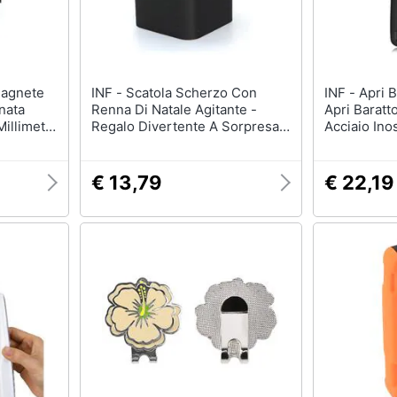
INF - Scatola Scherzo Con
INF - Apri Barattoli Magnetico -
nata
Renna Di Natale Agitante -
Apri Baratt
illimetri
Regalo Divertente A Sorpresa
Acciaio Ino
ie
Per Adulti
Con Magnet
0)
€ 13,79
€ 22,19