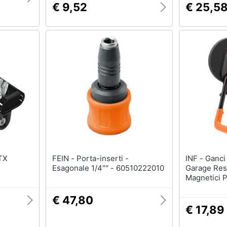
€ 9,52
€ 25,5
FEIN - Porta-inserti -
INF - Ganci Magnetici Per
Esagonale 1/4"" - 60510222010
Garage Resi
Magnetici P
€ 47,80
€ 17,89