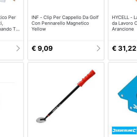
INF - Clip Per Cappello Da Golf
HYCELL - Lampada Flessibile
i,
Con Pennarello Magnetico
da Lavoro 
mando Tv
Yellow
Arancione
€ 9,09
€ 31,22