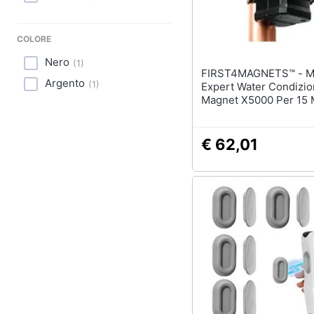
Sport
Animali
COLORE
Nero
(
1
)
Motori
FIRST4MAGNETS™ - Magnete
Argento
(
1
)
Expert Water Condizio
Libri, cd e dvd
Magnet X5000 Per 15 M
Di Rame Tubi Di Mater
Plastiche (30 X 65 X 3
Festività e ricorrenze
€ 62,01
Promozioni