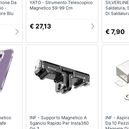
YATO - Strumento Telescopico
SILVERLINE - Magnet
io -
Magnetico 59-99 Cm
Saldatura,
ore Blu
Di Saldatur
125mm
€ 27,13
€ 7,90
INF - Supporto Magnetico A
INF - Aspirazione Per Armadio
afe
Sgancio Rapido Per Insta360
Da 10 Pezz
Go 3
Magnete Di