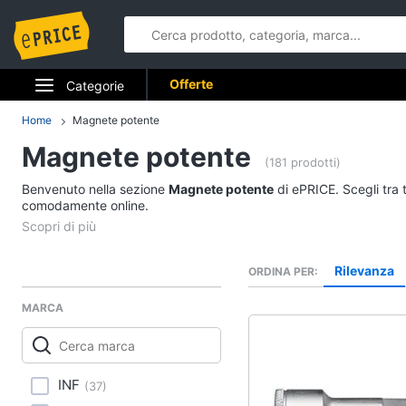
Offerte
Categorie
Elettrodomestici
Home
Magnete potente
Magnete potente
Informatica
(181 prodotti)
Benvenuto nella sezione
Magnete potente
di ePRICE. Scegli tra 
Telefonia
comodamente online.
Tv e Home Cinema
Rilevanza
ORDINA PER
Smart home
MARCA
Videogiochi
Audio e musica
INF
(
37
)