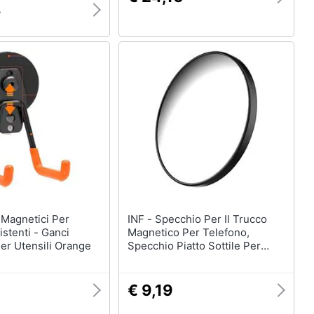
8
INF - Specchio Per Il Trucco
stenti - Ganci
Magnetico Per Telefono,
er Utensili Orange
Specchio Piatto Sottile Per
Cellulare Per Magsafe Black
€ 9,19