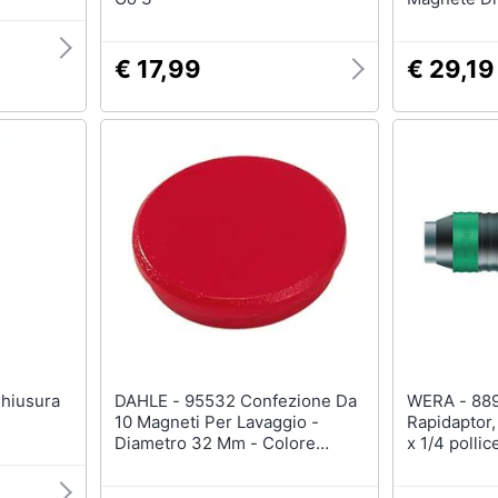
Silver
€ 17,99
€ 29,19
DAHLE - 95532 Confezione Da
WERA - 889/4/1 K Porta-inserti
10 Magneti Per Lavaggio -
Rapidaptor,
Diametro 32 Mm - Colore
x 1/4 pollic
Rosso