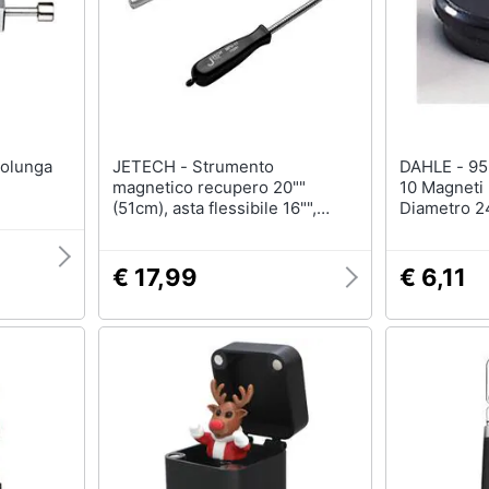
JETECH - Strumento
DAHLE - 95524 Confezione Da
magnetico recupero 20""
10 Magneti 
(51cm), asta flessibile 16"",
Diametro 2
magnete potente, impugnatura
ergonomica
€ 17,99
€ 6,11