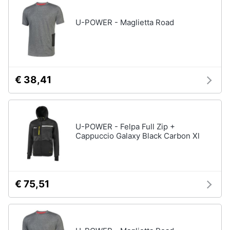
neonati
e
igiene
U-POWER - Maglietta Road
Copertina
neonato
Beauty
Vedi
tutti
Giocattoli
€ 38,41
Prima
Scarpe
infanzia
Sneakers
U-POWER - Felpa Full Zip +
Scarpe
Cappuccio Galaxy Black Carbon Xl
Fotografia
nike
Anfibi
Casalinghi
Ciabatte
€ 75,51
Vedi
Abbigliamento
tutti
Sport