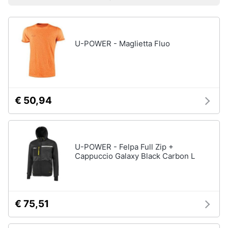
Prezzo più basso
Prezzo più alto
Valutazioni
Smart
Uomo
home
Felpa
uomo
U-POWER - Maglietta Fluo
Videogiochi
Cravatta
Piumino
uomo
Audio
e
Giacca
musica
uomo
€ 50,94
Vedi
Clima
tutti
U-POWER - Felpa Full Zip +
Arredo
Cappuccio Galaxy Black Carbon L
Bambino
Brico
Scarpe
e
bambino
Giardinaggio
€ 75,51
Sandali
bambina
Salute
Vestiti