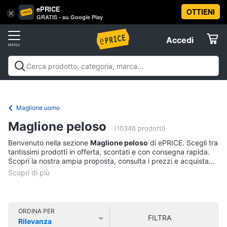
ePRICE
OTTIENI
Vai
×
Accedi
GRATIS - su Google Play
al
Registrati
menu
Accedi
Abbigliamento
Offerte
Donna
Abbigliamento
Donna
Uomo
Bambino
Scarpe
Accessori
Vest
Elettrodomestici
Intimo
donna
Maglione uomo
Top
Informatica
Maglione peloso
(10346 prodotti)
Cappotto
donna
Benvenuto nella sezione
Maglione peloso
di ePRICE. Scegli tra
Telefonia
tantissimi prodotti in offerta, scontati e con consegna rapida.
Felpa
Scopri la nostra ampia proposta, consulta i prezzi e acquista
donna
comodamente online.
Tv
Vedi
e
tutti
Home
Cinema
ORDINA PER
FILTRA
Rilevanza