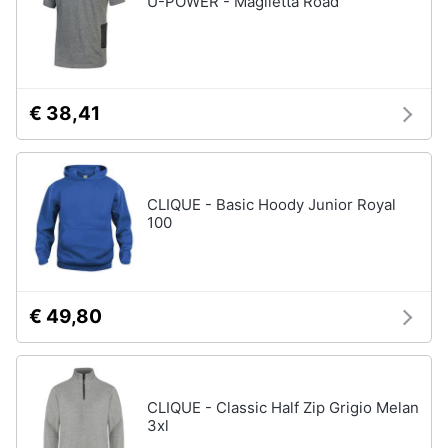
U-POWER - Maglietta Road
Accessori
Animali
Sigaretta
elettronica
Motori
Borse
€ 38,41
Occhiali
da
Libri,
vista
cd
e
Occhiali
CLIQUE - Basic Hoody Junior Royal
da
dvd
100
sole
Vedi
Festività
tutti
e
ricorrenze
€ 49,80
Promozioni
Vestiari
T-
CLIQUE - Classic Half Zip Grigio Melan
shirt
Servizi
3xl
Felpa