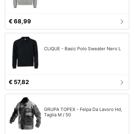
Assistenza
Tuta
clienti
Pantaloni
€ 68,99
Esci
Vedi
tutti
CLIQUE - Basic Polo Sweater Nero L
Orologi
Apple
Watch
Smartwatch
€ 57,82
Orologi
uomo
Orologi
donna
GRUPA TOPEX - Felpa Da Lavoro Hd,
Taglia M / 50
Vedi
tutti