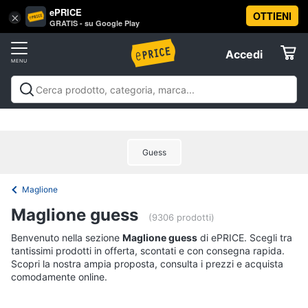
ePRICE
OTTIENI
Vai
×
Accedi
GRATIS - su Google Play
al
Registrati
menu
Accedi
Abbigliamento
Offerte
Donna
Abbigliamento
Donna
Uomo
Bambino
Scarpe
Accessori
Vest
Elettrodomestici
Intimo
donna
Guess
Top
Informatica
Cappotto
Maglione
donna
Telefonia
Maglione guess
Felpa
(9306 prodotti)
donna
Tv
Benvenuto nella sezione
Maglione guess
di ePRICE. Scegli tra
Vedi
tantissimi prodotti in offerta, scontati e con consegna rapida.
e
tutti
Scopri la nostra ampia proposta, consulta i prezzi e acquista
Home
comodamente online.
Cinema