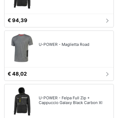
neonati
e
igiene
Copertina
neonato
€ 94,39
Beauty
Vedi
tutti
Giocattoli
U-POWER - Maglietta Road
Prima
Scarpe
infanzia
Sneakers
Scarpe
Fotografia
nike
€ 48,02
Anfibi
Casalinghi
Ciabatte
U-POWER - Felpa Full Zip +
Vedi
Abbigliamento
Cappuccio Galaxy Black Carbon Xl
tutti
Sport