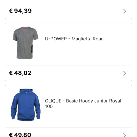
Accessori
€ 94,39
Animali
Sigaretta
elettronica
Motori
Borse
U-POWER - Maglietta Road
Occhiali
da
Libri,
vista
cd
e
Occhiali
da
dvd
sole
€ 48,02
Vedi
Festività
tutti
e
ricorrenze
CLIQUE - Basic Hoody Junior Royal
100
Promozioni
Vestiari
T-
shirt
Servizi
€ 49,80
Felpa