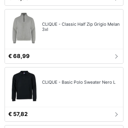
Assistenza
Tuta
clienti
Pantaloni
CLIQUE - Classic Half Zip Grigio Melan
Esci
Vedi
3xl
tutti
Orologi
€ 68,99
Apple
Watch
Smartwatch
CLIQUE - Basic Polo Sweater Nero L
Orologi
uomo
Orologi
donna
€ 57,82
Vedi
tutti