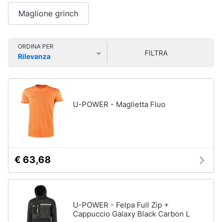
Smart
Uomo
Maglione grinch
home
Felpa
uomo
Videogiochi
Cravatta
ORDINA PER
FILTRA
Rilevanza
Piumino
Prezzo più basso
Prezzo più alto
Valutazioni
uomo
Audio
e
Giacca
musica
uomo
U-POWER - Maglietta Fluo
Vedi
Clima
tutti
Arredo
€ 63,68
Bambino
Brico
Scarpe
e
bambino
Giardinaggio
Sandali
U-POWER - Felpa Full Zip +
bambina
Cappuccio Galaxy Black Carbon L
Salute
Vestiti