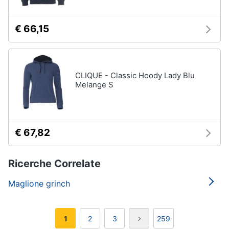
€ 66,15
CLIQUE - Classic Hoody Lady Blu
Melange S
€ 67,82
Ricerche Correlate
Maglione grinch
1
2
3
259