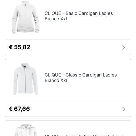
neonati
e
igiene
CLIQUE - Basic Cardigan Ladies
Copertina
neonato
Bianco Xxl
Beauty
Vedi
tutti
Giocattoli
€ 55,82
Prima
Scarpe
infanzia
Sneakers
CLIQUE - Classic Cardigan Ladies
Scarpe
Bianco Xxl
Fotografia
nike
Anfibi
Casalinghi
Ciabatte
€ 67,66
Vedi
Abbigliamento
tutti
Sport