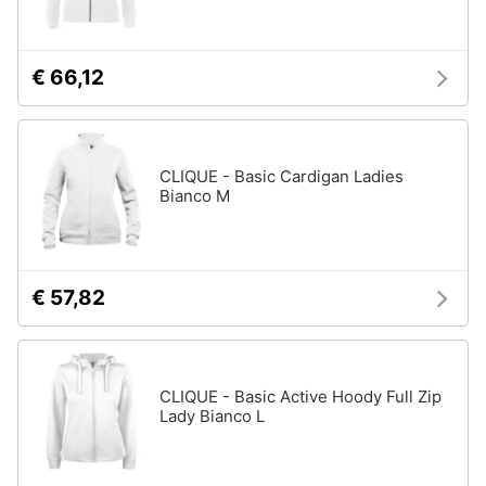
Assistenza
Tuta
clienti
Pantaloni
€ 66,12
Esci
Vedi
tutti
CLIQUE - Basic Cardigan Ladies
Bianco M
Orologi
Apple
Watch
Smartwatch
€ 57,82
Orologi
uomo
Orologi
donna
CLIQUE - Basic Active Hoody Full Zip
Lady Bianco L
Vedi
tutti