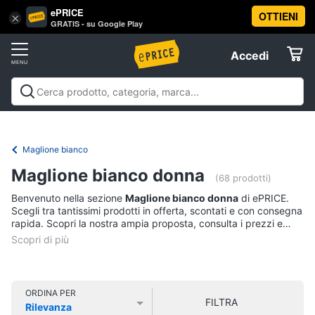
ePRICE
OTTIENI
Vai
×
Accedi
GRATIS - su Google Play
al
Registrati
menu
Accedi
Abbigliamento
Offerte
Donna
Abbigliamento
Donna
Uomo
Bambino
Scarpe
Accessori
Vest
Elettrodomestici
Intimo
donna
Maglione bianco
Top
Informatica
Maglione bianco donna
(68 prodotti)
Cappotto
donna
Benvenuto nella sezione
Maglione bianco donna
di ePRICE.
Telefonia
Scegli tra tantissimi prodotti in offerta, scontati e con consegna
Felpa
rapida. Scopri la nostra ampia proposta, consulta i prezzi e
donna
acquista comodamente online.
Tv
Vedi
e
tutti
Home
Cinema
ORDINA PER
FILTRA
Rilevanza