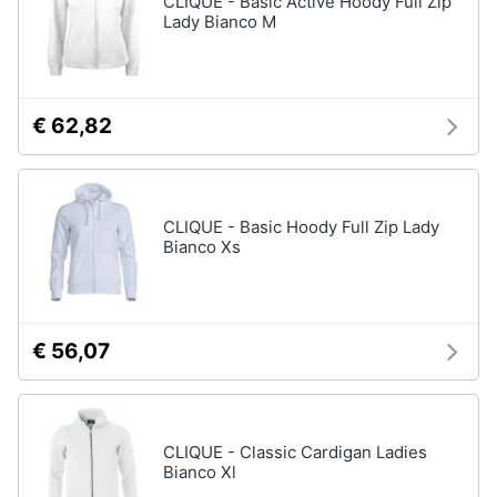
CLIQUE - Basic Active Hoody Full Zip
Lady Bianco M
Accessori
Animali
Sigaretta
elettronica
Motori
Borse
€ 62,82
Occhiali
da
Libri,
vista
cd
e
Occhiali
CLIQUE - Basic Hoody Full Zip Lady
da
dvd
Bianco Xs
sole
Vedi
Festività
tutti
e
ricorrenze
€ 56,07
Promozioni
Vestiari
T-
CLIQUE - Classic Cardigan Ladies
shirt
Servizi
Bianco Xl
Felpa