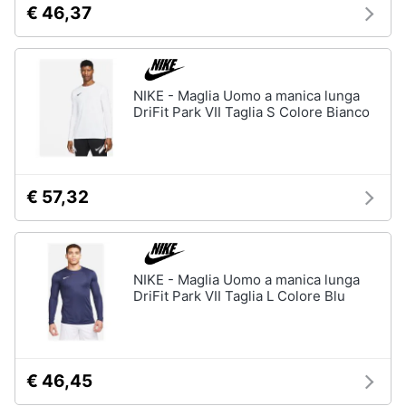
€ 46,37
neonati
e
igiene
Copertina
neonato
Beauty
Vedi
NIKE - Maglia Uomo a manica lunga
tutti
DriFit Park VII Taglia S Colore Bianco
Giocattoli
Prima
Scarpe
€ 57,32
infanzia
Sneakers
Scarpe
Fotografia
nike
Anfibi
NIKE - Maglia Uomo a manica lunga
DriFit Park VII Taglia L Colore Blu
Casalinghi
Ciabatte
Vedi
Abbigliamento
tutti
€ 46,45
Sport