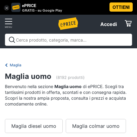
ePRICE
OTTIENI
Vai
×
Accedi
GRATIS - su Google Play
al
Registrati
menu
Accedi
Abbigliamento
Offerte
Donna
Abbigliamento
Donna
Uomo
Bambino
Scarpe
Accessori
Vest
Elettrodomestici
Intimo
donna
Maglia
Top
Informatica
Maglia uomo
(8192 prodotti)
Cappotto
donna
Benvenuto nella sezione
Maglia uomo
di ePRICE. Scegli tra
Telefonia
tantissimi prodotti in offerta, scontati e con consegna rapida.
Felpa
Scopri la nostra ampia proposta, consulta i prezzi e acquista
donna
comodamente online.
Tv
Vedi
e
tutti
Home
Cinema
Maglia diesel uomo
Maglia colmar uomo