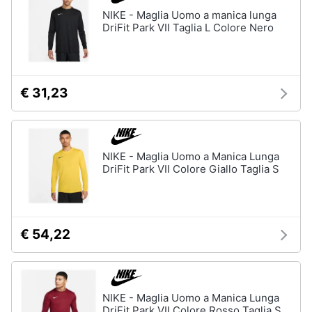
Assistenza
NIKE - Maglia Uomo a manica lunga
Tuta
clienti
DriFit Park VII Taglia L Colore Nero
Pantaloni
Esci
Vedi
tutti
€ 31,23
Orologi
Apple
NIKE - Maglia Uomo a Manica Lunga
Watch
DriFit Park VII Colore Giallo Taglia S
Smartwatch
Orologi
uomo
€ 54,22
Orologi
donna
Vedi
tutti
NIKE - Maglia Uomo a Manica Lunga
DriFit Park VII Colore Rosso Taglia S