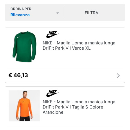
Smart
Uomo
ORDINA PER
home
FILTRA
Felpa
Rilevanza
uomo
Prezzo più basso
Prezzo più alto
Valutazioni
Videogiochi
Cravatta
Piumino
uomo
Audio
NIKE - Maglia Uomo a manica lunga
e
DriFit Park VII Verde XL
Giacca
musica
uomo
Vedi
Clima
tutti
€ 46,13
Arredo
Bambino
Brico
NIKE - Maglia Uomo a manica lunga
Scarpe
e
DriFit Park VII Taglia S Colore
bambino
Arancione
Giardinaggio
Sandali
bambina
Salute
Vestiti