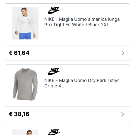
Accessori
Animali
Sigaretta
NIKE - Maglia Uomo a manica lunga
elettronica
Pro Tight Fit White / Black 2XL
Motori
Borse
Occhiali
da
Libri,
vista
cd
€ 61,64
e
Occhiali
da
dvd
sole
Vedi
Festività
NIKE - Maglia Uomo Dry Park 1stlyr
tutti
Grigio XL
e
ricorrenze
Promozioni
Vestiari
€ 38,16
T-
shirt
Servizi
Felpa