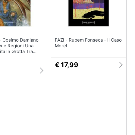
ano
FAZI - Rubem Fonseca - Il Caso
Due Regioni Una
Morel
Vita In Grotta Tra
ilicata
€ 17,99
9