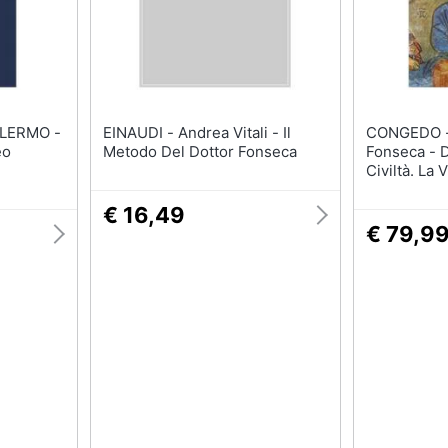
ALERMO -
EINAUDI - Andrea Vitali - Il
CONGEDO - Cosimo Dami
eo
Metodo Del Dottor Fonseca
Fonseca - 
Civiltà. La 
Puglia E Bas
€ 16,49
€ 79,9