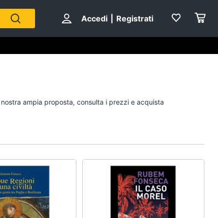
Accedi
|
Registrati
Personaggi
a nostra ampia proposta, consulta i prezzi e acquista
cristiano ronaldo
Me contro Te
Sean connery
Barbara D'Urso
Vedi tutti