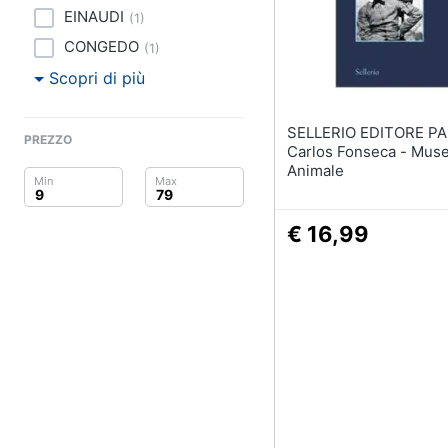
Clima
EINAUDI
(
1
)
Arredo
CONGEDO
(
1
)
Scopri di più
Brico e Giardinaggio
SELLERIO EDITORE P
Salute e igiene
PREZZO
Carlos Fonseca - Mus
Animale
Beauty
Giocattoli
€ 16,99
Prima infanzia
Fotografia
Casalinghi
Abbigliamento