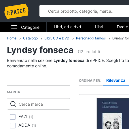
Libri, cd e dvd
Libri
Dvd e 
Categorie
Elettrodomestici
Home
Catalogo
Libri, CD e DVD
Personaggi famosi
Lyndsy fo
Libri, cd e d
Lyndsy fonseca
Informatica
(12 prodotti)
Libri
Benvenuto nella sezione
Lyndsy fonseca
di ePRICE. Scegli tra ta
Telefonia
Religione e Spiritualit
comodamente online.
Attualità, politica e dir
Tv e Home Cinema
Rilevanza
ORDINA PER
Libri di Cucina
Smart home
Libri di Arte, Design e
MARCA
Architettura
Videogiochi
Vedi tutti
Audio e musica
FAZI
(
1
)
ADDA
(
1
)