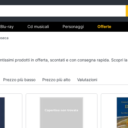
Blu-ray
Cd musicali
Personaggi
Offerte
nseca
vd
Dvd e Blu-ray
Cd musicali
ntissimi prodotti in offerta, scontati e con consegna rapida. Scopri l
à
Blu-Ray
Colonne Sonore
itto
Blu-Ray Musica Classica
CD Musicali
Prezzo più basso
Prezzo più alto
Valutazioni
Walt disney film
Musica Leggera
DVD Film
Musica Jazz
Vedi tutti
Vedi tutti