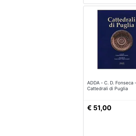
Sport
Animali
Motori
Libri, cd e dvd
Festività e ricorrenze
Promozioni
ADDA - C. D. Fonseca -
Cattedrali di Puglia
€ 51,00