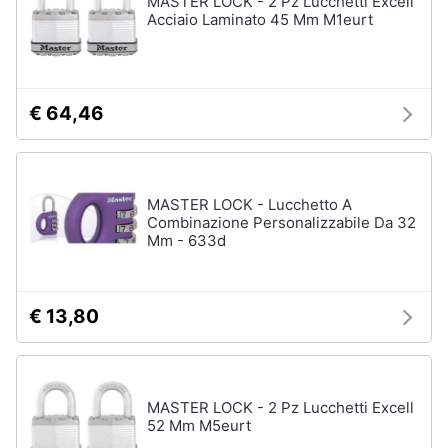
MASTER LOCK - 2 Pz Lucchetti Excell
Acciaio Laminato 45 Mm M1eurt
Animali
Motori
€ 64,46
Libri,
cd
e
MASTER LOCK - Lucchetto A
dvd
Combinazione Personalizzabile Da 32
Mm - 633d
Festività
e
ricorrenze
€ 13,80
Promozioni
MASTER LOCK - 2 Pz Lucchetti Excell
Servizi
52 Mm M5eurt