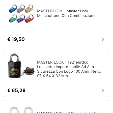
e
igiene
MASTERLOCK - Master Lock -
Moschettone Con Combinazione
Beauty
Giocattoli
€ 19,50
Prima
infanzia
MASTER LOCK - 1921eurdcc
Lucchetto Impermeabile Ad Alta
Fotografia
Sicurezza Con Logo 100 Anni, Nero,
97 X 54 X 32 Mm
Casalinghi
€ 65,28
Abbigliamento
Sport