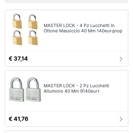
Prezzo più basso
Prezzo più alto
Valutazioni
Smart
home
MASTER LOCK - 4 Pz Lucchetti In
Videogiochi
Ottone Massiccio 40 Mm 140eurqnop
Audio
e
musica
€ 37,14
Clima
MASTER LOCK - 2 Pz Lucchetti
Arredo
Alluminio 40 Mm 9140eurt
Brico
e
Giardinaggio
€ 41,76
Salute