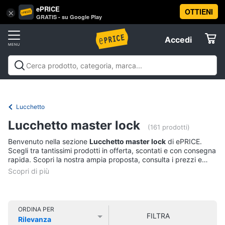
ePRICE
OTTIENI
Vai
×
Accedi
GRATIS - su Google Play
al
Registrati
menu
Accedi
Offerte
Offerte
Elettrodomestici
Lucchetto
Informatica
Lucchetto master lock
(161 prodotti)
Benvenuto nella sezione
Lucchetto master lock
di ePRICE.
Telefonia
Scegli tra tantissimi prodotti in offerta, scontati e con consegna
rapida. Scopri la nostra ampia proposta, consulta i prezzi e
acquista comodamente online.
Tv
e
Home
Cinema
ORDINA PER
FILTRA
Rilevanza