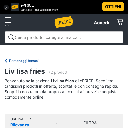
ePRICE
OTTIENI
Vai
×
Accedi
GRATIS - su Google Play
al
Registrati
menu
Accedi
Libri,
Offerte
cd
e
Libri, cd e dvd
Libri
Dvd e Blu-ray
Cd
dvd
Elettrodomestici
musicali
Personaggi
Offerte
Personaggi famosi
Libri
Informatica
Liv lisa fries
Religione
(2 prodotti)
e
Benvenuto nella sezione
Liv lisa fries
di ePRICE. Scegli tra
Spiritualità
Telefonia
tantissimi prodotti in offerta, scontati e con consegna rapida.
Attualità,
Scopri la nostra ampia proposta, consulta i prezzi e acquista
politica
comodamente online.
Tv
e
e
diritto
Home
Libri
Cinema
di
ORDINA PER
FILTRA
Cucina
Rilevanza