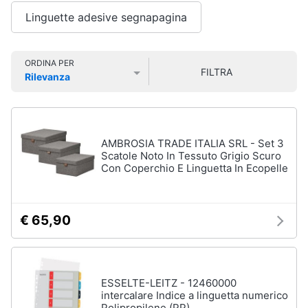
Smart
Linguette adesive segnapagina
home
Videogiochi
ORDINA PER
FILTRA
Rilevanza
Prezzo più basso
Prezzo più alto
Valutazioni
Audio
e
musica
AMBROSIA TRADE ITALIA SRL - Set 3
Scatole Noto In Tessuto Grigio Scuro
Clima
Con Coperchio E Linguetta In Ecopelle
Arredo
€ 65,90
Brico
e
Giardinaggio
ESSELTE-LEITZ - 12460000
intercalare Indice a linguetta numerico
Salute
Polipropilene (PP)