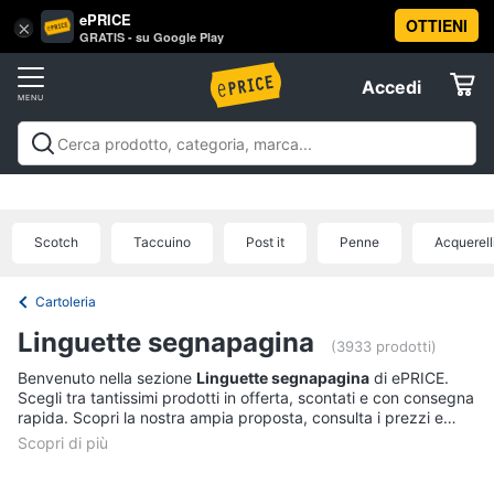
ePRICE
OTTIENI
Vai
×
Accedi
GRATIS - su Google Play
al
Registrati
menu
Accedi
Offerte
Offerte
Elettrodomestici
Scotch
Taccuino
Post it
Penne
Acquerell
Informatica
Cartoleria
Telefonia
Linguette segnapagina
(3933 prodotti)
Benvenuto nella sezione
Linguette segnapagina
di ePRICE.
Tv
Scegli tra tantissimi prodotti in offerta, scontati e con consegna
e
rapida. Scopri la nostra ampia proposta, consulta i prezzi e
Home
acquista comodamente online.
Cinema