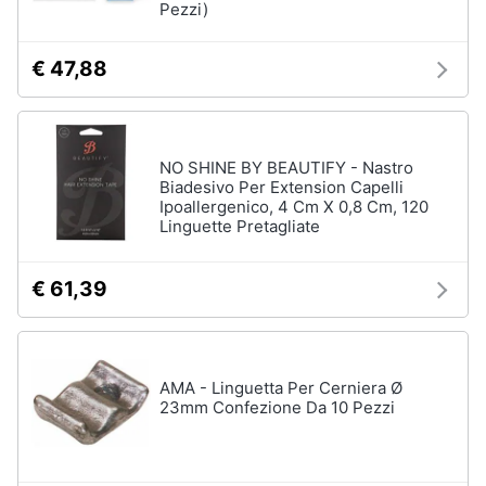
Pezzi)
Animali
€ 47,88
Motori
Libri,
NO SHINE BY BEAUTIFY - Nastro
cd
Biadesivo Per Extension Capelli
Ipoallergenico, 4 Cm X 0,8 Cm, 120
e
Linguette Pretagliate
dvd
€ 61,39
Festività
e
ricorrenze
AMA - Linguetta Per Cerniera Ø
Promozioni
23mm Confezione Da 10 Pezzi
Servizi