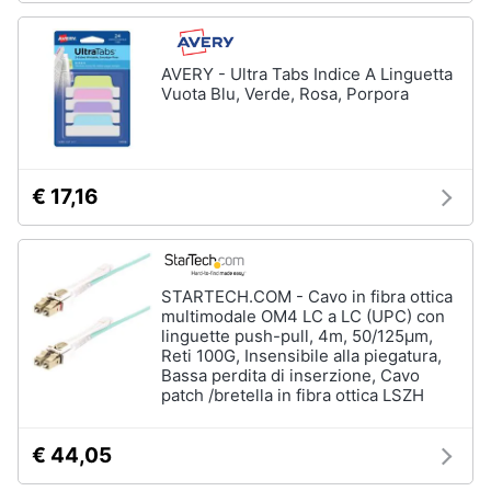
AVERY - Ultra Tabs Indice A Linguetta
Vuota Blu, Verde, Rosa, Porpora
€ 17,16
STARTECH.COM - Cavo in fibra ottica
multimodale OM4 LC a LC (UPC) con
linguette push-pull, 4m, 50/125µm,
Reti 100G, Insensibile alla piegatura,
Bassa perdita di inserzione, Cavo
patch /bretella in fibra ottica LSZH
€ 44,05