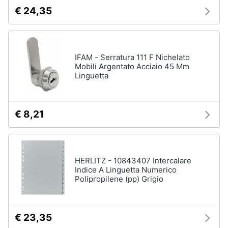
Assistenza
€ 24,35
clienti
Esci
IFAM - Serratura 111 F Nichelato
Mobili Argentato Acciaio 45 Mm
Linguetta
€ 8,21
HERLITZ - 10843407 Intercalare
Indice A Linguetta Numerico
Polipropilene (pp) Grigio
€ 23,35