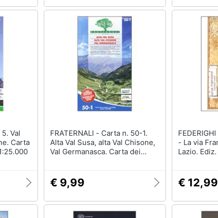
FRATERNALI - Carta n. 50-1.
FEDERIGHI - Francesca All
e. Carta
Alta Val Susa, alta Val Chisone,
- La via Fr
 1:25.000
Val Germanasca. Carta dei
Lazio. Ediz.
sentieri e stradale scala
1:25.000
€ 9,99
€ 12,99