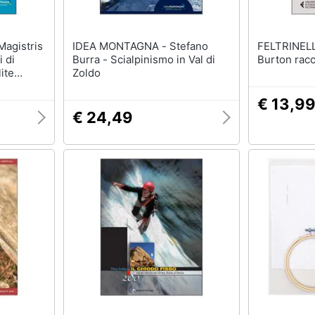
IDEA MONTAGNA - Stefano
FELTRINELLI - M. Salis
 di
Burra - Scialpinismo in Val di
Burton rac
ite
Zoldo
l
€ 13,9
€ 24,49