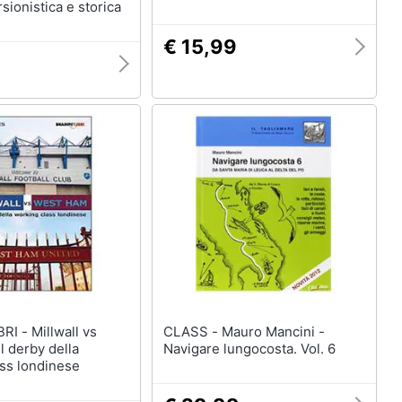
sionistica e storica
€ 15,99
lwall vs
CLASS - Mauro Mancini -
l derby della
Navigare lungocosta. Vol. 6
ss londinese