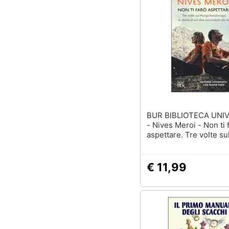
BUR BIBLIOTECA UNIV.
- Nives Meroi - Non ti farò
aspettare. Tre volte su
Kangchendzonga, la sto
noi due raccontata da
€ 11,99