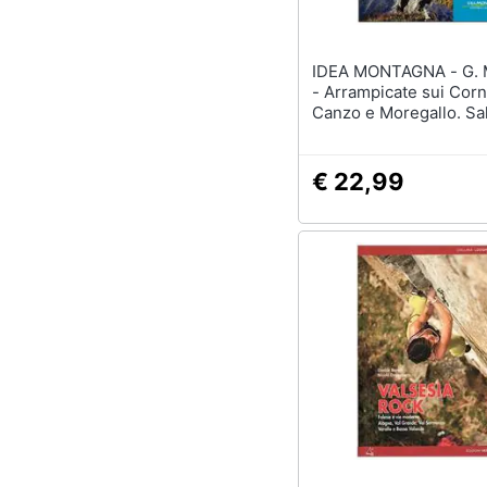
Sport
Animali
IDEA MONTAGNA - G. Magistris
- Arrampicate sui Corni
Motori
Canzo e Moregallo. Sal
classiche e sportive ne
Libri, cd e dvd
triangolo lariano
€ 22,99
Festività e ricorrenze
Promozioni