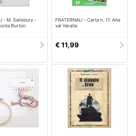
bury -
FRATERNALI - Carta n. 17. Alta
conta Burton
val Varaita
9
€ 11,99