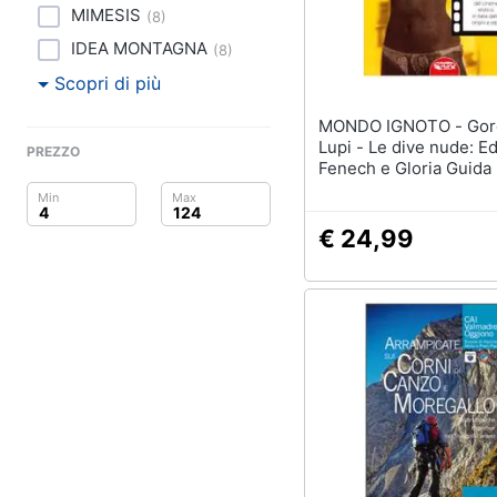
Clima
MIMESIS
(
8
)
IDEA MONTAGNA
Arredo
(
8
)
Scopri di più
Brico e Giardinaggio
MONDO IGNOTO - Gordiano
Lupi - Le dive nude: E
Salute e igiene
PREZZO
Fenech e Gloria Guida
Beauty
€ 24,99
Giocattoli
Prima infanzia
Fotografia
Casalinghi
Abbigliamento