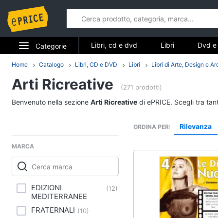
Libri, cd e dvd
Libri
Dvd e 
Categorie
Elettrodomestici
Home
Catalogo
Libri, CD e DVD
Libri
Libri di Arte, Design e Ar
Libri, cd e d
Arti Ricreative
Informatica
(271 prodotti)
Libri
Benvenuto nella sezione
Arti Ricreative
di ePRICE. Scegli tra tan
Telefonia
Religione e Spiritualit
Attualità, politica e dir
Rilevanza
ORDINA PER
Tv e Home Cinema
Libri di Cucina
MARCA
Smart home
Libri di Arte, Design e
Architettura
Videogiochi
Vedi tutti
EDIZIONI
(
12
)
MEDITERRANEE
Audio e musica
FRATERNALI
(
10
)