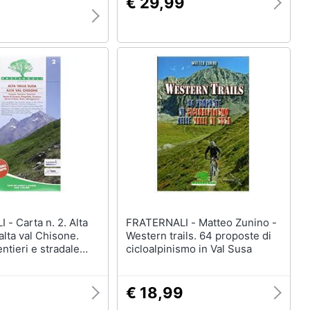
€ 29,99
9
2. Alta
FRATERNALI - Matteo Zunino -
alta val Chisone.
Western trails. 64 proposte di
ntieri e stradale
cicloalpinismo in Val Susa
000
€ 18,99