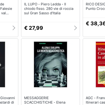
IL LUPO - Piero Ledda - Il
RICO DESIGN - Kit
 Falesie
chiodo fisso. 280 vie di roccia
Punto Croc
 val
sul Gran Sasso d'Italia
Varallo e
€ 38,3
€ 27,99
MESSAGGERIE
AGC - Francesco Pasetto -
stardi di
SCACCHISTICHE - Elena
Itinerari ca