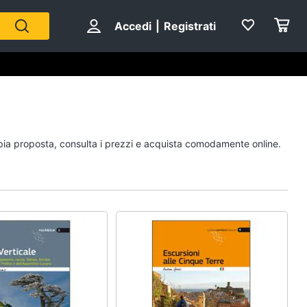
Accedi
|
Registrati
Personaggi
mpia proposta, consulta i prezzi e acquista comodamente online.
cristiano ronaldo
Me contro Te
Sean connery
Barbara D'Urso
Vedi tutti