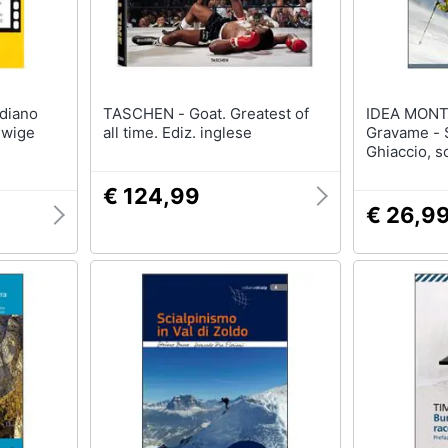
TASCHEN - Goat. Greatest of
IDEA MONTAGN
dwige
all time. Ediz. inglese
Gravame - S
Ghiaccio, s
falesie, fer
Pollino e d
€ 124,99
Lucano
€ 26,9