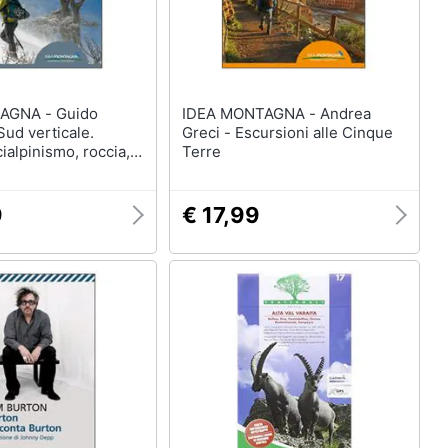
A - Guido
IDEA MONTAGNA - Andrea
ud verticale.
Greci - Escursioni alle Cinque
cialpinismo, roccia,
Terre
rate nei Parchi del
ell'Appennino
9
€ 17,99