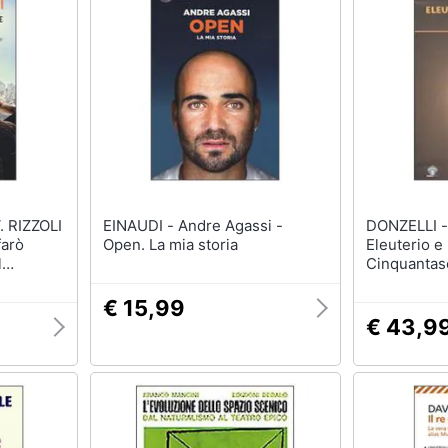
 RIZZOLI
EINAUDI - Andre Agassi -
DONZELLI - Maurizio Jurgens
Open. La mia storia
Eleuterio e
l
Cinquantas
ria di
la radio rec
 me
e Paolo Sto
€ 15,99
CD Audio
€ 43,9