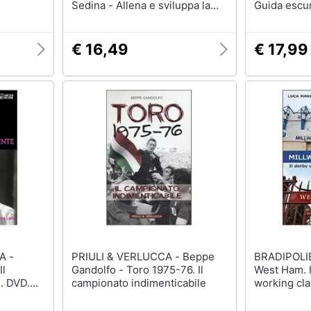
Sedina - Allena e sviluppa la
Guida escur
mente scacchistica
€ 16,49
€ 17,99
A -
PRIULI & VERLUCCA - Beppe
BRADIPOLIBRI - Mil
Il
Gandolfo - Toro 1975-76. Il
West Ham. I
. DVD.
campionato indimenticabile
working cla