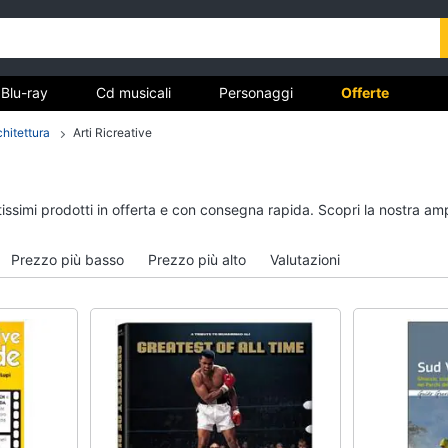
Blu-ray
Cd musicali
Personaggi
Offerte
chitettura
Arti Ricreative
vd
Dvd e Blu-ray
Cd musicali
tissimi prodotti in offerta e con consegna rapida. Scopri la nostra a
à
Blu-Ray
Colonne Sonore
itto
Blu-Ray Musica Classica
CD Musicali
Prezzo più basso
Prezzo più alto
Valutazioni
Walt disney film
Musica Leggera
DVD Film
Musica Jazz
Vedi tutti
Vedi tutti