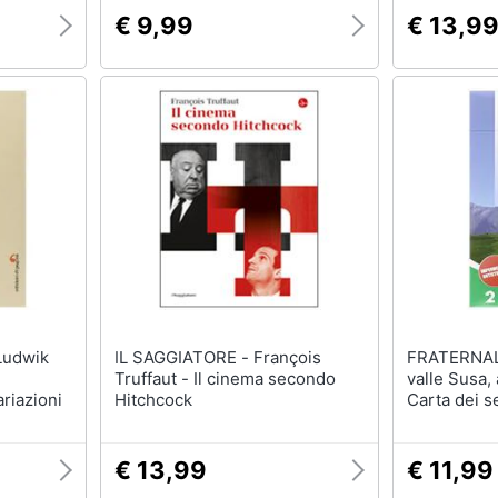
€ 9,99
€ 13,9
IL SAGGIATORE - François
FRATERNALI - Carta n. 
Truffaut - Il cinema secondo
valle Susa, 
riazioni
Hitchcock
Carta dei se
scala 1:25.
€ 13,99
€ 11,99