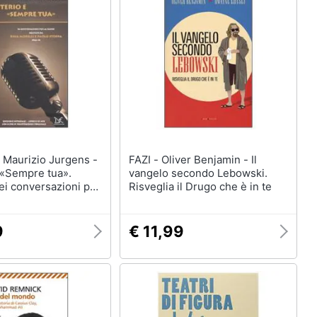
 -
FAZI - Oliver Benjamin - Il
 «Sempre tua».
vangelo secondo Lebowski.
ei conversazioni per
Risveglia il Drugo che è in te
itate da Rina Morelli
ppa. (1966-74). Con
9
€ 11,99