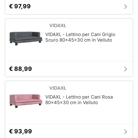
Purina
€ 97,99
Farmina
Ciotole
per
cani
VIDAXL - Lettino per Cani Grigio
Scuro 80x45x30 cm in Velluto
Vedi
tutti
€ 88,99
VIDAXL - Lettino per Cani Rosa
80x45x30 cm in Velluto
€ 93,99