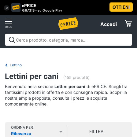
ePRICE
OTTIENI
Vai
×
Accedi
GRATIS - su Google Play
al
Registrati
menu
Accedi
Animali
Offerte
Articoli
Animali
Articoli per cani
Articoli per gatti
Articoli per
per
Elettrodomestici
pesci
Articoli per uccelli
Articoli per cavalli
Articoli per
cani
tartarughe e rettili
Articoli per criceti e piccoli
Lettino
Cucce
roditori
Cibo per animali
Offerte
Informatica
per
Lettini per cani
(155 prodotti)
cani
Benvenuto nella sezione
Lettini per cani
di ePRICE. Scegli tra
Giochi
Telefonia
per
tantissimi prodotti in offerta e con consegna rapida. Scopri la
cani
nostra ampia proposta, consulta i prezzi e acquista
comodamente online.
Tv
Toelettatura
cani
e
Home
Recinto
Cinema
per
ORDINA PER
cani
FILTRA
Rilevanza