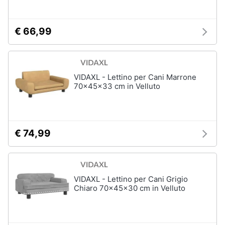
tartarughe
€ 66,99
Articoli
per
criceti
e
piccoli
VIDAXL - Lettino per Cani Marrone
roditori
70x45x33 cm in Velluto
Cibo
per
roditori
Gabbie
€ 74,99
per
roditori
Cibo
VIDAXL - Lettino per Cani Grigio
per
Chiaro 70x45x30 cm in Velluto
animali
Royal
canin