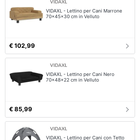
Articoli
per
VIDAXL - Lettino per Cani Marrone
Animali
uccelli
70x45x30 cm in Velluto
Gabbie
per
Motori
uccelli
Casetta
€ 102,99
Libri,
per
uccelli
cd
e
Voliera
dvd
per
uccelli
VIDAXL - Lettino per Cani Nero
70x48x22 cm in Velluto
Mangiatoia
Festività
per
e
uccelli
ricorrenze
Vedi
€ 85,99
tutti
Promozioni
Servizi
Articoli
VIDAXL - Lettino per Cani con Tetto