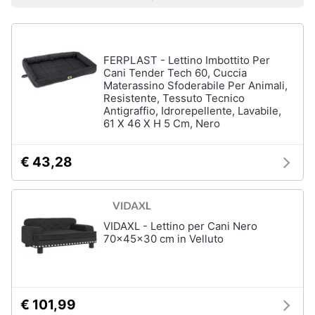
Prezzo più basso
Prezzo più alto
Valutazioni
Smart
Vedi
home
tutti
FERPLAST - Lettino Imbottito Per
Videogiochi
Cani Tender Tech 60, Cuccia
Articoli
Materassino Sfoderabile Per Animali,
per
Resistente, Tessuto Tecnico
Audio
gatti
Antigraffio, Idrorepellente, Lavabile,
e
61 X 46 X H 5 Cm, Nero
Tiragraffi
musica
Giochi
€ 43,28
per
Clima
gatti
Lettiera
gatto
Arredo
Giochi
VIDAXL - Lettino per Cani Nero
di
70x45x30 cm in Velluto
Brico
gatti
e
Giardinaggio
Vedi
tutti
€ 101,99
Salute