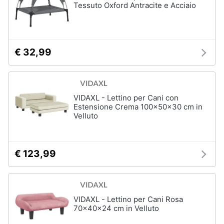
per
Tessuto Oxford Antracite e Acciaio
Assistenza
cavalli
clienti
Sottosella
Strigliatura
Esci
€ 32,99
Stinchiere
Set
sella
Vedi
VIDAXL - Lettino per Cani con
tutti
Estensione Crema 100x50x30 cm in
Velluto
Articoli
€ 123,99
per
tartarughe
e
rettili
Tartarughiere
VIDAXL - Lettino per Cani Rosa
70x40x24 cm in Velluto
Cibo
per