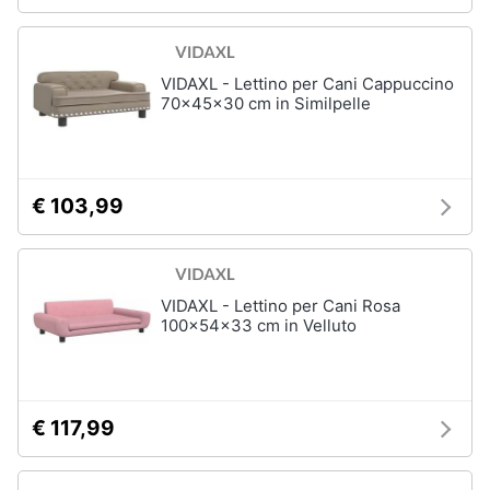
e
igiene
Articoli
per
VIDAXL - Lettino per Cani Cappuccino
pesci
Beauty
70x45x30 cm in Similpelle
Acquario
pesci
Giocattoli
Mangime
per
€ 103,99
pesci
Prima
Pompe
infanzia
per
acquari
Fotografia
VIDAXL - Lettino per Cani Rosa
Filtro
100x54x33 cm in Velluto
per
acquario
Casalinghi
Vedi
tutti
Abbigliamento
€ 117,99
Sport