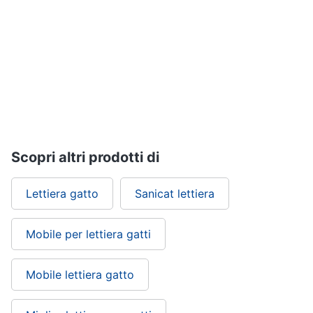
tartarughe
Articoli
per
criceti
e
piccoli
roditori
Cibo
per
roditori
Scopri altri prodotti di
Gabbie
per
Lettiera gatto
Sanicat lettiera
roditori
Mobile per lettiera gatti
Cibo
per
animali
Mobile lettiera gatto
Royal
canin