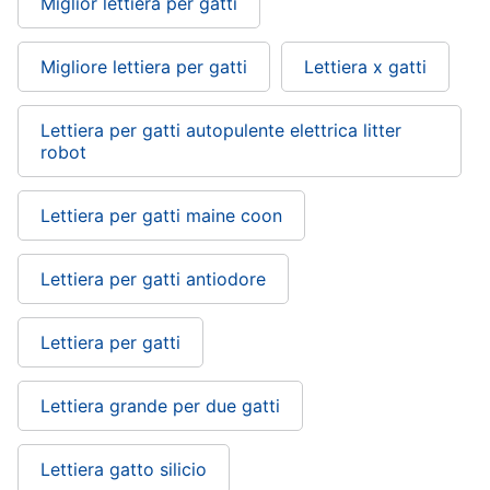
Miglior lettiera per gatti
Purina
Farmina
Migliore lettiera per gatti
Lettiera x gatti
Ciotole
per
cani
Lettiera per gatti autopulente elettrica litter
robot
Vedi
tutti
Lettiera per gatti maine coon
Lettiera per gatti antiodore
Lettiera per gatti
Lettiera grande per due gatti
Lettiera gatto silicio