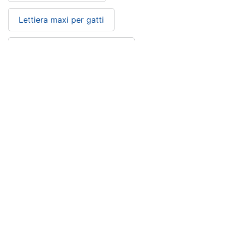
Lettiera maxi per gatti
Lettiera gatto dove si butta
Lettiera grande per gatti
Lettiera per gatti vegetale: si trova nelle
categorie
Articoli per gatti: cibo, tiragraffi, toelettatura e
accessori
Animali
MARCA