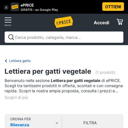
ePRICE
OTTIENI
Vai
×
Accedi
GRATIS - su Google Play
al
Registrati
menu
Accedi
Animali
Offerte
Articoli
Animali
Articoli per cani
Articoli per gatti
Articoli per
per
Elettrodomestici
pesci
Articoli per uccelli
Articoli per cavalli
Articoli per
cani
tartarughe e rettili
Articoli per criceti e piccoli
Lettiera gatto
Cucce
roditori
Cibo per animali
Offerte
Informatica
per
Lettiera per gatti vegetale
(1 prodotti)
cani
Benvenuto nella sezione
Lettiera per gatti vegetale
di ePRICE.
Giochi
Telefonia
Scegli tra tantissimi prodotti in offerta, scontati e con consegna
per
rapida. Scopri la nostra ampia proposta, consulta i prezzi e
cani
acquista comodamente online.
Tv
Toelettatura
cani
e
Home
Recinto
Cinema
per
ORDINA PER
cani
FILTRA
Rilevanza