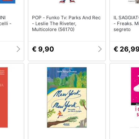
INI
POP - Funko Tv: Parks And Rec
IL SAGGIATORE - Les
- Leslie The Riveter,
- Freaks. Mi
Multicolore (56170)
segreto
€ 9,90
€ 26,9