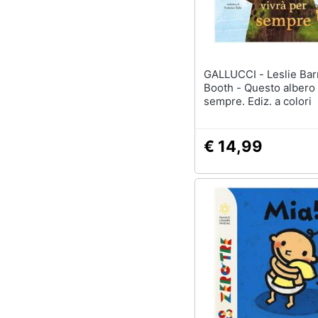
Sport
Animali
Motori
GALLUCCI - Leslie Barnard
Booth - Questo albero 
Libri, cd e dvd
sempre. Ediz. a colori
Festività e ricorrenze
€ 14,99
Promozioni