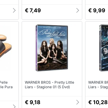
€ 7,49
€ 9,99
WARNER BROS - Pretty Little
WARNER BROS - Pret
lle Pura
Liars - Stagione 01 (5 Dvd)
Liars - Sta
€ 9,18
€ 10,28