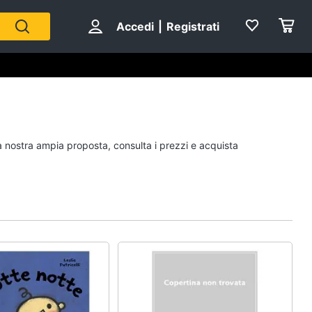
Accedi
|
Registrati
Personaggi
la nostra ampia proposta, consulta i prezzi e acquista
cristiano ronaldo
Me contro Te
Sean connery
Barbara D'Urso
Vedi tutti