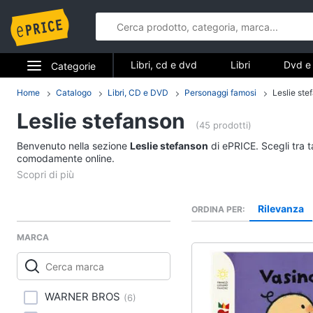
Libri, cd e dvd
Libri
Dvd e 
Categorie
Elettrodomestici
Home
Catalogo
Libri, CD e DVD
Personaggi famosi
Leslie ste
Libri, cd e d
Leslie stefanson
Informatica
(45 prodotti)
Libri
Benvenuto nella sezione
Leslie stefanson
di ePRICE. Scegli tra t
Telefonia
comodamente online.
Religione e Spiritualit
Attualità, politica e dir
Tv e Home Cinema
Libri di Cucina
Rilevanza
ORDINA PER
Smart home
Libri di Arte, Design e
Architettura
MARCA
Videogiochi
Vedi tutti
Audio e musica
WARNER BROS
(
6
)