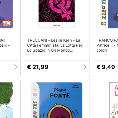
INI
TRECCANI - Leslie Kern - La
FRANCO PANINI
Città Femminista. La Lotta Per
Patricelli -
Lo Spazio In Un Mondo
colori
Disegnato Da Uomini. Nuova
Ediz.
€ 21,99
€ 9,49