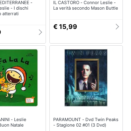
MEDITERRANEE -
IL CASTORO - Connor Leslie -
lie - I dischi
La verità secondo Mason Buttle
 atterrati
€ 15,99
9
 - Leslie
PARAMOUNT - Dvd Twin Peaks
 Buon Natale
- Stagione 02 #01 (3 Dvd)