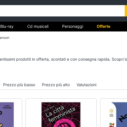
Blu-ray
Cd musicali
Personaggi
Offerte
fanson
vd
Dvd e Blu-ray
Cd musicali
antissimi prodotti in offerta, scontati e con consegna rapida. Scopri 
à
Blu-Ray
Colonne Sonore
itto
Blu-Ray Musica Classica
CD Musicali
Walt disney film
Musica Leggera
Prezzo più basso
Prezzo più alto
Valutazioni
DVD Film
Musica Jazz
Vedi tutti
Vedi tutti