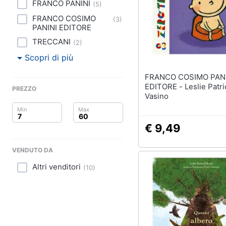
Clima
FRANCO PANINI
(
5
)
FRANCO COSIMO
(
3
)
Arredo
PANINI EDITORE
TRECCANI
(
2
)
Brico e Giardinaggio
Scopri di più
Salute e igiene
FRANCO COSIMO PAN
EDITORE - Leslie Patricelli -
PREZZO
Beauty
Vasino
Giocattoli
€ 9,49
Prima infanzia
VENDUTO DA
Fotografia
Altri venditori
(
10
)
Casalinghi
Abbigliamento