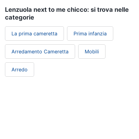
Scarpe
Lenzuola next to me chicco: si trova nelle
bambino
categorie
Tutina
Sandali
La prima cameretta
Prima infanzia
bambina
Body
neonato
Arredamento Cameretta
Mobili
Vedi
tutti
Arredo