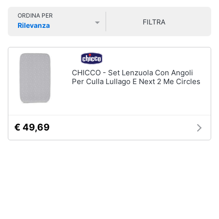
Vedi
Smart
tutti
ORDINA PER
home
FILTRA
Rilevanza
Prezzo più basso
Prezzo più alto
Valutazioni
Videogiochi
Igiene
e
salute
Audio
CHICCO - Set Lenzuola Con Angoli
del
e
Per Culla Lullago E Next 2 Me Circles
bambino
musica
Fasciatoio
Pannolini
Clima
€ 49,69
Borotalco
Vaschetta
Arredo
bagnetto
Brico
Vedi
tutti
e
Giardinaggio
Salute