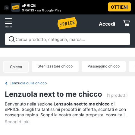
ePRICE
OTTIENI
Vai
×
Accedi
GRATIS - su Google Play
al
Registrati
menu
Accedi
Prima
Offerte
infanzia
Prima infanzia
A passeggio e in auto
Igiene e salute del
A
Elettrodomestici
bambino
Gravidanza e maternità
Pappa e
passeggio
allattamento
Relax e giocattoli
La prima
e
Sterilizzatore chicco
Passeggino chicco
Chicco
cameretta
Abbigliamento neonati
Offerte
in
Informatica
auto
Lenzuola culla chicco
Seggiolino
Telefonia
auto
Lenzuola next to me chicco
(1 prodotti)
Passeggino
Tv
Benvenuto nella sezione
Lenzuola next to me chicco
di
Sensore
ePRICE. Scegli tra tantissimi prodotti in offerta, scontati e con
e
antiabbandono
consegna rapida. Scopri la nostra ampia proposta, consulta i
Home
Passeggino
prezzi e acquista comodamente online.
Cinema
leggero