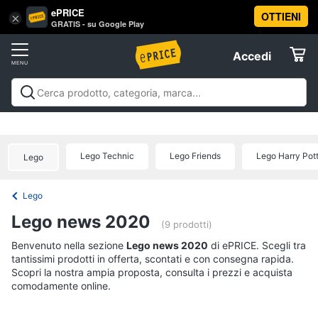
ePRICE
OTTIENI
Vai
×
Accedi
GRATIS - su Google Play
al
Registrati
menu
Accedi
Offerte
Offerte
Elettrodomestici
Lego Technic
Lego Friends
Lego Harry Pot
Lego
Informatica
Lego
Telefonia
Lego news 2020
(9 prodotti)
Tv
Benvenuto nella sezione
Lego news 2020
di ePRICE. Scegli tra
tantissimi prodotti in offerta, scontati e con consegna rapida.
e
Scopri la nostra ampia proposta, consulta i prezzi e acquista
Home
comodamente online.
Cinema