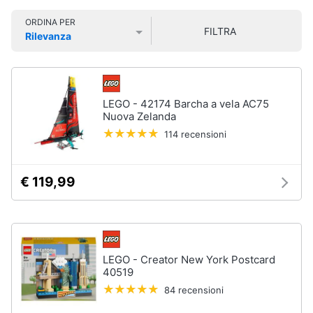
Smart
ORDINA PER
home
FILTRA
Rilevanza
Prezzo più basso
Prezzo più alto
Valutazioni
Videogiochi
Audio
LEGO - 42174 Barcha a vela AC75
e
Nuova Zelanda
musica
114 recensioni
Clima
€ 119,99
Arredo
Brico
e
LEGO - Creator New York Postcard
Giardinaggio
40519
84 recensioni
Salute