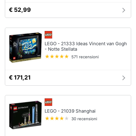
€ 52,99
Animali
Motori
LEGO - 21333 Ideas Vincent van Gogh
Libri,
- Notte Stellata
cd
571 recensioni
e
dvd
€ 171,21
Festività
e
ricorrenze
Promozioni
LEGO - 21039 Shanghai
30 recensioni
Servizi