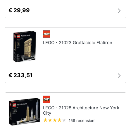
e
€ 29,99
igiene
Beauty
Giocattoli
LEGO - 21023 Grattacielo Flatiron
Prima
infanzia
€ 233,51
Fotografia
Casalinghi
LEGO - 21028 Architecture New York
Abbigliamento
City
156 recensioni
Sport