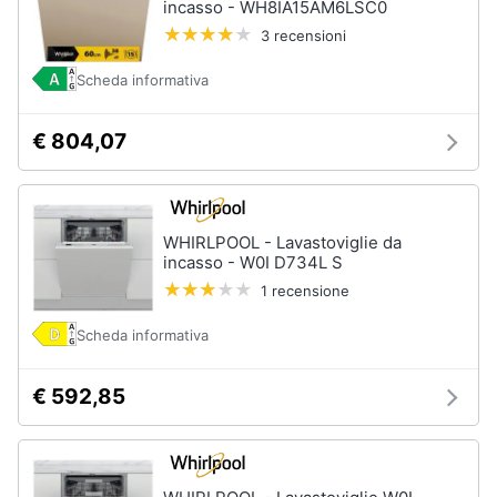
incasso - WH8IA15AM6LSC0
Assistenza
3 recensioni
clienti
Scheda informativa
Esci
€ 804,07
WHIRLPOOL - Lavastoviglie da
incasso - W0I D734L S
1 recensione
Scheda informativa
€ 592,85