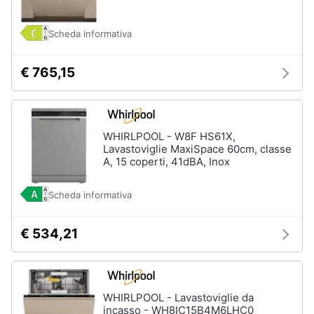
e
igiene
Scheda informativa
Beauty
€ 765,15
Giocattoli
WHIRLPOOL - W8F HS61X,
Prima
Lavastoviglie MaxiSpace 60cm, classe
infanzia
A, 15 coperti, 41dBA, Inox
Fotografia
Scheda informativa
Casalinghi
€ 534,21
Abbigliamento
WHIRLPOOL - Lavastoviglie da
Sport
incasso - WH8IC15B4M6LHC0