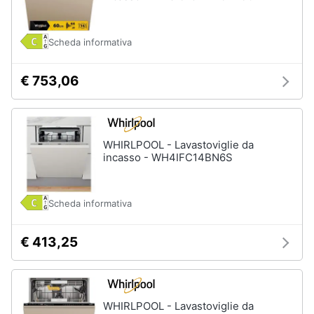
Animali
Scheda informativa
Motori
€ 753,06
Libri,
cd
e
WHIRLPOOL - Lavastoviglie da
dvd
incasso - WH4IFC14BN6S
Festività
e
Scheda informativa
ricorrenze
€ 413,25
Promozioni
Servizi
WHIRLPOOL - Lavastoviglie da