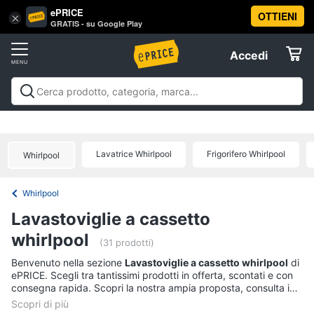
ePRICE
OTTIENI
Vai
×
Accedi
GRATIS - su Google Play
al
Registrati
menu
Accedi
Offerte
Offerte
Elettrodomestici
Lavatrice Whirlpool
Frigorifero Whirlpool
Whirlpool
Informatica
Whirlpool
Telefonia
Lavastoviglie a cassetto
whirlpool
Tv
(31 prodotti)
e
Benvenuto nella sezione
Lavastoviglie a cassetto whirlpool
di
Home
ePRICE. Scegli tra tantissimi prodotti in offerta, scontati e con
Cinema
consegna rapida. Scopri la nostra ampia proposta, consulta i
prezzi e acquista comodamente online.