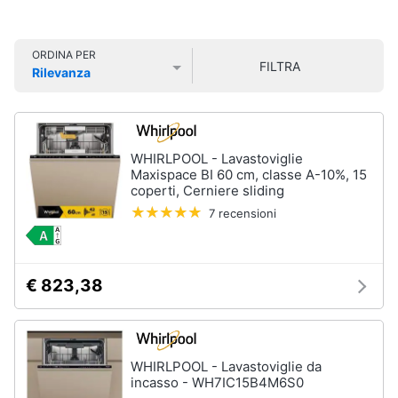
Smart
home
ORDINA PER
FILTRA
Rilevanza
Videogiochi
Prezzo più basso
Prezzo più alto
Valutazioni
Audio
e
WHIRLPOOL - Lavastoviglie
musica
Maxispace BI 60 cm, classe A-10%, 15
coperti, Cerniere sliding
Clima
7 recensioni
Arredo
€ 823,38
Brico
e
Giardinaggio
WHIRLPOOL - Lavastoviglie da
incasso - WH7IC15B4M6S0
Salute