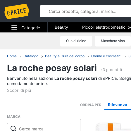
Beauty
Piccoli elettrodomestici p
Categorie
Epilazione e rasatura
Manicure e
Elettrodomestici
Olio di ricino
Maschera viso
Beauty
Profumi
Migliori prodotti beauty
Informatica
Home
Catalogo
Beauty e Cura del corpo
Creme e cosmetici
S
Piccoli elettrodomest
la cura personale
La roche posay solari
Telefonia
(3 prodotti)
Dyson airwrap
Benvenuto nella sezione
Tv e Home Cinema
La roche posay solari
di ePRICE. Scegli 
Piastra per capelli
comodamente online.
Silk epil
Smart home
Phon
Videogiochi
Rilevanza
ORDINA PER
Vedi tutti
MARCA
Audio e musica
Manicure e pedicure