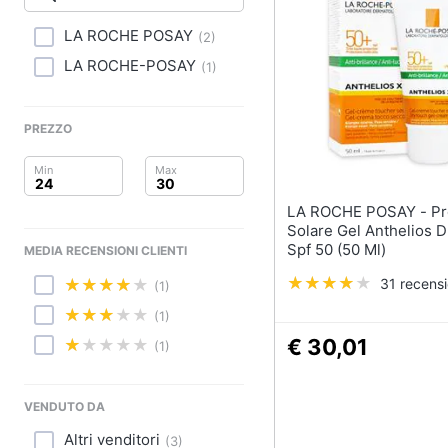
Clima
Smalto semipermanen
LA ROCHE POSAY
(
2
)
Arredo
Gel unghie
LA ROCHE-POSAY
(
1
)
Acetone
Brico e Giardinaggio
Smalto
PREZZO
Salute e igiene
Vedi tutti
Beauty
LA ROCHE POSAY - Protezione
Profumi
Giocattoli
Solare Gel Anthelios 
Profumi uomo
Spf 50 (50 Ml)
MEDIA RECENSIONI CLIENTI
Profumi donna
Prima infanzia
31 recensi
(1)
Alien profumo
Fotografia
(1)
Chloe profumo
€ 30,01
(1)
Casalinghi
Vedi tutti
Abbigliamento
VENDUTO DA
Altri venditori
(
3
)