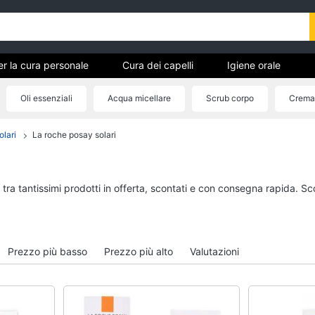
er la cura personale
Cura dei capelli
Igiene orale
 pedicure
Igiene e Cura del corpo
Make up
Creme
Oli essenziali
Acqua micellare
Scrub corpo
Crema
olari
La roche posay solari
ici per
Cura dei capelli
Igiene orale
Shampoo
Spazzolino elettrico
Tinta capelli
Spazzolino elettrico o
tra tantissimi prodotti in offerta, scontati e con consegna rapida. Sc
Maschera capelli
Idropulsore
Spazzola
Collutorio
Vedi tutti
Vedi tutti
Prezzo più basso
Prezzo più alto
Valutazioni
Igiene e Cura del corpo
Make up