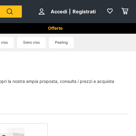
Accedi
|
Registrati
Offerte
 e cosmetici
 viso
Siero viso
Peeling
Epilazione e rasatura
Silk epil
ral b
Rasoio elettrico
opri la nostra ampia proposta, consulta i prezzi e acquista
Crema depilatoria
Regolabarba
Vedi tutti
Creme e cosmetici