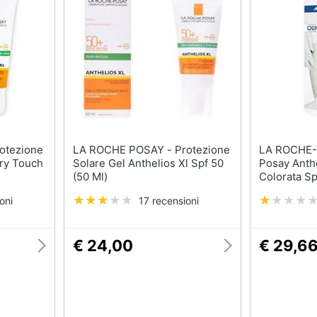
te
Shampoo
Smalto semipermanen
Shampoo antigiallo
Eyeliner
Deodorante
Rossetti
Sapone
Acetone
Vedi tutti
Vedi tutti
Migliori prodotti beauty
LA ROCHE POSAY - Protezione
LA ROCHE-POSA
Dry Touch
Solare Gel Anthelios Xl Spf 50
Posay Anthe
Miglior crema antirughe
(50 Ml)
Colorata S
Miglior shampoo
oni
17 recensioni
Miglior spazzolino elettrico
Miglior regolabarba
€ 24,00
€ 29,6
Vedi tutti