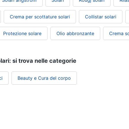
Solari angstrom
Solari
Rougj solari
Rilas
Crema per scottature solari
Collistar solari
Protezione solare
Olio abbronzante
Crema so
ari: si trova nelle categorie
ci
Beauty e Cura del corpo
ePRICE ti serve