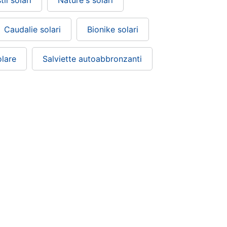
til solari
Nature's solari
Caudalie solari
Bionike solari
lare
Salviette autoabbronzanti