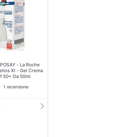
te
Olio di ricino
Maschera viso
Oli essenziali
Scrub viso
Vedi tutti
Y - La Roche
lios Xl - Gel Crema
pf 50+ Da 50ml
1 recensione
6