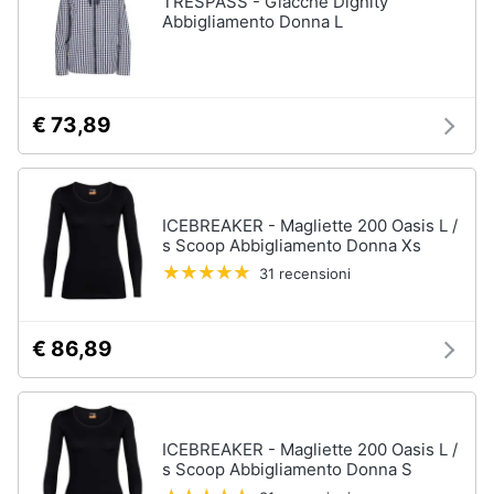
TRESPASS - Giacche Dignity
Abbigliamento Donna L
Accessori
Animali
Sigaretta
elettronica
Motori
Borse
€ 73,89
Occhiali
da
Libri,
vista
cd
e
Occhiali
ICEBREAKER - Magliette 200 Oasis L /
da
dvd
s Scoop Abbigliamento Donna Xs
sole
31 recensioni
Vedi
Festività
tutti
e
ricorrenze
€ 86,89
Promozioni
Vestiari
T-
ICEBREAKER - Magliette 200 Oasis L /
shirt
Servizi
s Scoop Abbigliamento Donna S
Felpa