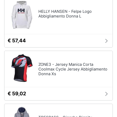
neonati
e
igiene
HELLY HANSEN - Felpe Logo
Copertina
neonato
Abbigliamento Donna L
Beauty
Vedi
tutti
Giocattoli
€ 57,44
Prima
Scarpe
infanzia
Sneakers
ZONE3 - Jersey Manica Corta
Scarpe
Coolmax Cycle Jersey Abbigliamento
Fotografia
nike
Donna Xs
Anfibi
Casalinghi
Ciabatte
€ 59,02
Vedi
Abbigliamento
tutti
Sport