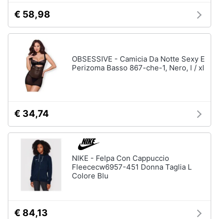
€ 58,98
Gioielli
Anelli
Orecchini
OBSESSIVE - Camicia Da Notte Sexy E
Cavigliera
Perizoma Basso 867-che-1, Nero, l / xl
Collane
Vedi
tutti
€ 34,74
NIKE - Felpa Con Cappuccio
Fleececw6957-451 Donna Taglia L
Colore Blu
€ 84,13