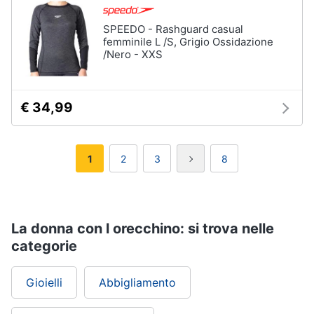
SPEEDO - Rashguard casual
femminile L /S, Grigio Ossidazione
/Nero - XXS
€ 34,99
1
2
3
8
La donna con l orecchino: si trova nelle
categorie
Gioielli
Abbigliamento