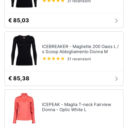
31 recensioni
Assistenza
Tuta
clienti
Pantaloni
€ 85,03
Esci
Vedi
tutti
ICEBREAKER - Magliette 200 Oasis L /
s Scoop Abbigliamento Donna M
Orologi
31 recensioni
Apple
Watch
Smartwatch
€ 85,38
Orologi
uomo
Orologi
donna
ICEPEAK - Maglia T-neck Fairview
Donna - Optic White L
Vedi
tutti