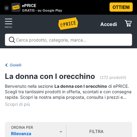
ePRICE
OTTIENI
Vai
×
Accedi
GRATIS - su Google Play
al
Registrati
menu
Accedi
Abbigliamento
Offerte
Donna
Abbigliamento
Donna
Uomo
Bambino
Scarpe
Accessori
Vest
Elettrodomestici
Intimo
donna
Gioielli
Top
Informatica
La donna con l orecchino
(272 prodotti)
Cappotto
donna
Benvenuto nella sezione
La donna con l orecchino
di ePRICE.
Telefonia
Scegli tra tantissimi prodotti in offerta, scontati e con consegna
Felpa
rapida. Scopri la nostra ampia proposta, consulta i prezzi e
donna
acquista comodamente online.
Tv
Vedi
e
tutti
Home
Cinema
ORDINA PER
FILTRA
Rilevanza