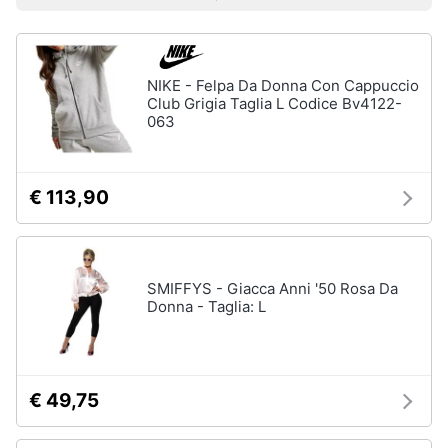
Prezzo più basso
Prezzo più alto
Valutazioni
Smart
Uomo
home
Felpa
uomo
NIKE - Felpa Da Donna Con Cappuccio
Videogiochi
Cravatta
Club Grigia Taglia L Codice Bv4122-
063
Piumino
uomo
Audio
e
Giacca
musica
uomo
€ 113,90
Vedi
Clima
tutti
SMIFFYS - Giacca Anni '50 Rosa Da
Arredo
Donna - Taglia: L
Bambino
Brico
Scarpe
e
bambino
Giardinaggio
€ 49,75
Sandali
bambina
Salute
Vestiti