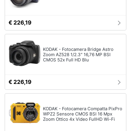
e
Prodotti
igiene
per
ottica
€ 226,19
Beauty
Flash
Telescopio
Giocattoli
Binocolo
KODAK - Fotocamera Bridge Astro
Microscopio
Zoom AZ528 1/2.3" 16,76 MP BSI
Prima
CMOS 52x Full HD Blu
Vedi
infanzia
tutti
Fotografia
€ 226,19
Casalinghi
KODAK - Fotocamera Compatta PixPro
Abbigliamento
WPZ2 Sensore CMOS BSI 16 Mpx
Zoom Ottico 4x Video FullHD Wi-Fi
Sport