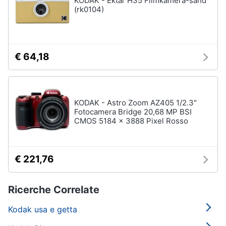
KODAK - Ektar H35 Filmkamera-sand
(rk0104)
€ 64,18
KODAK - Astro Zoom AZ405 1/2.3"
Fotocamera Bridge 20,68 MP BSI
CMOS 5184 x 3888 Pixel Rosso
€ 221,76
Ricerche Correlate
Kodak usa e getta