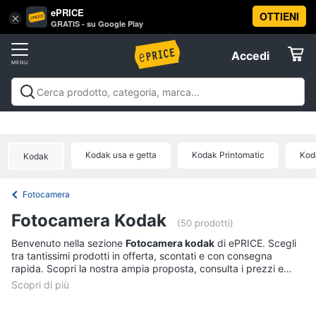
ePRICE
OTTIENI
Vai
×
Accedi
GRATIS - su Google Play
al
Registrati
menu
Accedi
Fotografia
Offerte
Fotocamere
Fotografia
Fotocamere e obiettivi
Videocamere e action
e
Elettrodomestici
cam
Prodotti per ottica
Offerte
obiettivi
Kodak usa e getta
Kodak Printomatic
Kod
Fotocamera
Kodak
Informatica
Mirrorless
Fotocamera
Nikon
Telefonia
serie
Fotocamera Kodak
d
(50 prodotti)
Instax
Tv
Benvenuto nella sezione
Fotocamera kodak
di ePRICE. Scegli
mini
tra tantissimi prodotti in offerta, scontati e con consegna
e
9
rapida. Scopri la nostra ampia proposta, consulta i prezzi e
Home
acquista comodamente online.
Cinema
Vedi
tutti