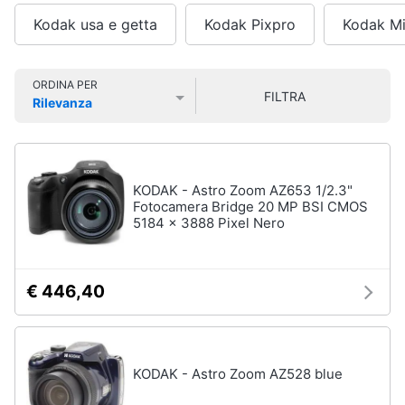
Smart
Kodak usa e getta
Kodak Pixpro
Kodak Mi
home
Videocamere
e
Videogiochi
ORDINA PER
action
FILTRA
Rilevanza
cam
Prezzo più basso
Prezzo più alto
Valutazioni
Audio
Gopro
e
Hero
5
musica
KODAK - Astro Zoom AZ653 1/2.3"
Gopro
Fotocamera Bridge 20 MP BSI CMOS
hero
Clima
9
5184 x 3888 Pixel Nero
Gopro
hero
Arredo
10
€ 446,40
Dashcam
Brico
e
Vedi
Giardinaggio
tutti
KODAK - Astro Zoom AZ528 blue
Salute