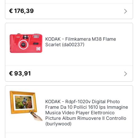
€ 176,39
Animali
Motori
KODAK - Filmkamera M38 Flame
Scarlet (da00237)
Libri,
cd
e
dvd
€ 93,91
Festività
e
ricorrenze
KODAK - Rdpf-1020v Digital Photo
Frame Da 10 Pollici 1610 Ips Immagine
Promozioni
Musica Video Player Elettronico
Picture Album Rimuovere Il Controllo
(burlywood)
Servizi