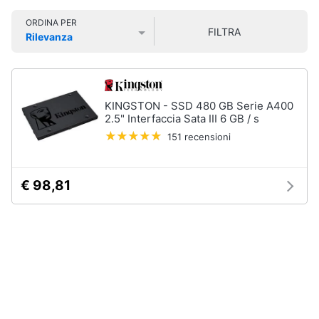
Smart
ORDINA PER
home
FILTRA
Rilevanza
Prezzo più basso
Prezzo più alto
Valutazioni
Videogiochi
Audio
KINGSTON - SSD 480 GB Serie A400
e
2.5" Interfaccia Sata III 6 GB / s
musica
151 recensioni
Clima
€ 98,81
Arredo
Brico
e
Giardinaggio
Salute