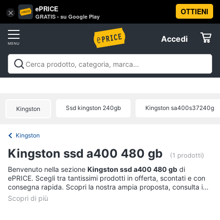
ePRICE
OTTIENI
Vai
×
Accedi
GRATIS - su Google Play
al
Registrati
menu
Accedi
Offerte
Offerte
Elettrodomestici
Ssd kingston 240gb
Kingston sa400s37240g
Kingston
Informatica
Kingston
Telefonia
Kingston ssd a400 480 gb
(1 prodotti)
Tv
Benvenuto nella sezione
Kingston ssd a400 480 gb
di
ePRICE. Scegli tra tantissimi prodotti in offerta, scontati e con
e
consegna rapida. Scopri la nostra ampia proposta, consulta i
Home
prezzi e acquista comodamente online.
Cinema